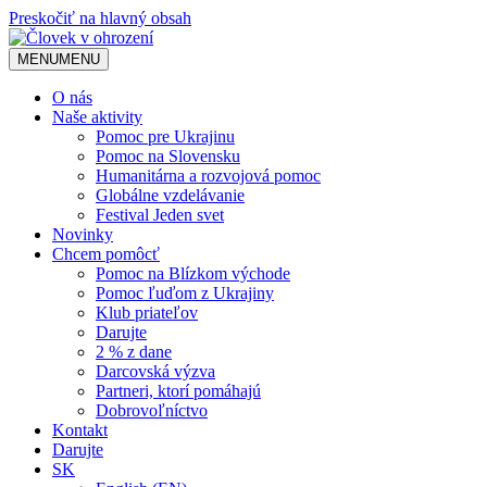
Preskočiť na hlavný obsah
MENU
MENU
O nás
Naše aktivity
Pomoc pre Ukrajinu
Pomoc na Slovensku
Humanitárna a rozvojová pomoc
Globálne vzdelávanie
Festival Jeden svet
Novinky
Chcem pomôcť
Pomoc na Blízkom východe
Pomoc ľuďom z Ukrajiny
Klub priateľov
Darujte
2 % z dane
Darcovská výzva
Partneri, ktorí pomáhajú
Dobrovoľníctvo
Kontakt
Darujte
SK