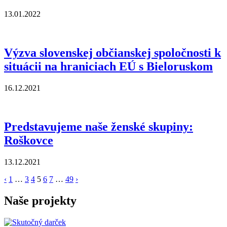
13.01.2022
Výzva slovenskej občianskej spoločnosti k
situácii na hraniciach EÚ s Bieloruskom
16.12.2021
Predstavujeme naše ženské skupiny:
Roškovce
13.12.2021
Predchádzajúca
Nasledujúca
‹
1
…
3
4
5
6
7
…
49
›
strana
strana
Naše projekty