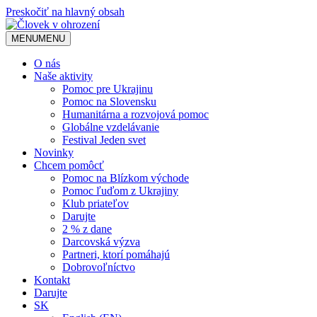
Preskočiť na hlavný obsah
MENU
MENU
O nás
Naše aktivity
Pomoc pre Ukrajinu
Pomoc na Slovensku
Humanitárna a rozvojová pomoc
Globálne vzdelávanie
Festival Jeden svet
Novinky
Chcem pomôcť
Pomoc na Blízkom východe
Pomoc ľuďom z Ukrajiny
Klub priateľov
Darujte
2 % z dane
Darcovská výzva
Partneri, ktorí pomáhajú
Dobrovoľníctvo
Kontakt
Darujte
SK