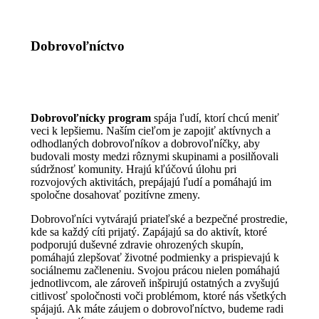
Dobrovoľníctvo
Dobrovoľnícky program
spája ľudí, ktorí chcú meniť
veci k lepšiemu. Naším cieľom je zapojiť aktívnych a
odhodlaných dobrovoľníkov a dobrovoľníčky, aby
budovali mosty medzi rôznymi skupinami a posilňovali
súdržnosť komunity. Hrajú kľúčovú úlohu pri
rozvojových aktivitách, prepájajú ľudí a pomáhajú im
spoločne dosahovať pozitívne zmeny.
Dobrovoľníci vytvárajú priateľské a bezpečné prostredie,
kde sa každý cíti prijatý. Zapájajú sa do aktivít, ktoré
podporujú duševné zdravie ohrozených skupín,
pomáhajú zlepšovať životné podmienky a prispievajú k
sociálnemu začleneniu. Svojou prácou nielen pomáhajú
jednotlivcom, ale zároveň inšpirujú ostatných a zvyšujú
citlivosť spoločnosti voči problémom, ktoré nás všetkých
spájajú. Ak máte záujem o dobrovoľníctvo, budeme radi