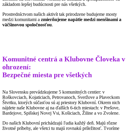
základom lepšej budúcnosti pre nás všetkých.
Prostredníctvom našich aktivít tak prirodzene budujeme mosty
medzi komunitami a
zmierňujeme napätie medzi menšinami a
väčšinovou spoločnosťou
.
Komunitné centrá a Klubovne Človeka v
ohrození:
Bezpečné miesta pre všetkých
Na Slovensku prevádzkujeme 5 komunitných centier: v
Roškovciach, Kojaticiach, Petrovanoch, Sveržove a Plaveckom
Štvrtku, ktorých súčasťou sú aj priestory Klubovní. Okrem nich
nájdete naše Klubovne aj na ďalších 6-tich miestach: v Prešove,
Bardejove, Spišskej Novej Vsi, Košiciach, Žiline a vo Zvolene.
Do našich Klubovní prichádzajú ľudia každý deň. Majú rôzne
životné príbehy, ale všetci tu majú rovnakú príležitosť. Tvoríme