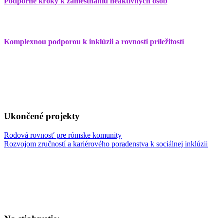
Podporné kroky k zamestnaniu neaktívnych osôb
Komplexnou podporou k inklúzii a rovnosti príležitostí
Ukončené projekty
Rodová rovnosť pre rómske komunity
Rozvojom zručností a kariérového poradenstva k sociálnej inklúzii