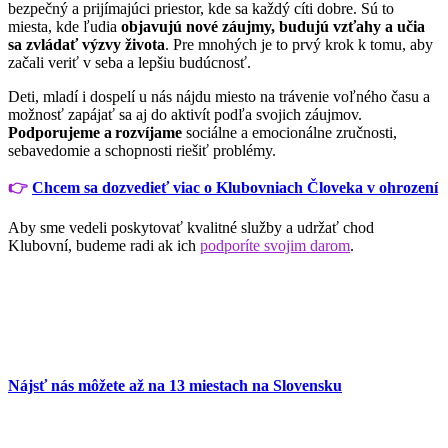
bezpečný a prijímajúci priestor, kde sa každý cíti dobre. Sú to
miesta, kde ľudia
objavujú nové záujmy, budujú vzťahy a učia
sa zvládať výzvy života
. Pre mnohých je to prvý krok k tomu, aby
začali veriť v seba a lepšiu budúcnosť.
Deti, mladí i dospelí u nás nájdu miesto na trávenie voľného času a
možnosť zapájať sa aj do aktivít podľa svojich záujmov.
Podporujeme a rozvíjame
sociálne a emocionálne zručnosti,
sebavedomie a schopnosti riešiť problémy.
👉
Chcem sa dozvedieť viac o Klubovniach Človeka v ohrození
Aby sme vedeli poskytovať kvalitné služby a udržať chod
Klubovní, budeme radi ak ich
podporíte svojim darom
.
Nájsť nás môžete až na 13 miestach na Slovensku