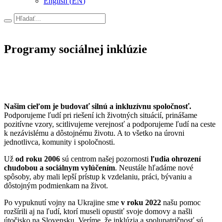
English
(
EN
)
Hľadať
Programy sociálnej inklúzie
Našim cieľom je budovať silnú a inkluzívnu spoločnosť.
Podporujeme ľudí pri riešení ich životných situácií, prinášame
pozitívne vzory, scitlivujeme verejnosť a podporujeme ľudí na ceste
k nezávislému a dôstojnému životu. A to všetko na úrovni
jednotlivca, komunity i spoločnosti.
Už
od roku 2006
sú centrom našej pozornosti
ľudia ohrození
chudobou a sociálnym vylúčením
. Neustále hľadáme nové
spôsoby, aby mali lepší prístup k vzdelaniu, práci, bývaniu a
dôstojným podmienkam na život.
Po vypuknutí vojny na Ukrajine sme
v roku 2022
našu pomoc
rozšírili aj na ľudí, ktorí museli opustiť svoje domovy a našli
útočisko na Slovensku. Veríme, že inklúzia a spolupatričnosť sú