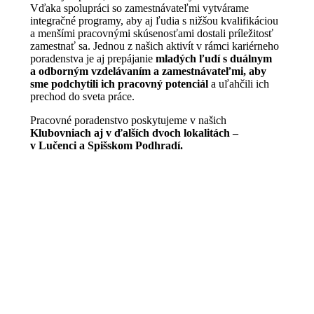
Vďaka spolupráci so zamestnávateľmi vytvárame
integračné programy, aby aj ľudia s nižšou kvalifikáciou
a menšími pracovnými skúsenosťami dostali príležitosť
zamestnať sa. Jednou z našich aktivít v rámci kariérneho
poradenstva je aj prepájanie
mladých ľudí s duálnym
a odborným vzdelávaním a zamestnávateľmi, aby
sme podchytili ich pracovný potenciál
a uľahčili ich
prechod do sveta práce.
Pracovné poradenstvo poskytujeme v našich
Klubovniach aj v ďalších dvoch lokalitách –
v Lučenci a Spišskom Podhradí.