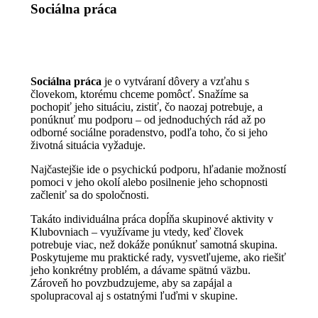
Sociálna práca
Sociálna práca
je o vytváraní dôvery a vzťahu s
človekom, ktorému chceme pomôcť. Snažíme sa
pochopiť jeho situáciu, zistiť, čo naozaj potrebuje, a
ponúknuť mu podporu – od jednoduchých rád až po
odborné sociálne poradenstvo, podľa toho, čo si jeho
životná situácia vyžaduje.
Najčastejšie ide o psychickú podporu, hľadanie možností
pomoci v jeho okolí alebo posilnenie jeho schopnosti
začleniť sa do spoločnosti.
Takáto individuálna práca dopĺňa skupinové aktivity v
Klubovniach – využívame ju vtedy, keď človek
potrebuje viac, než dokáže ponúknuť samotná skupina.
Poskytujeme mu praktické rady, vysvetľujeme, ako riešiť
jeho konkrétny problém, a dávame spätnú väzbu.
Zároveň ho povzbudzujeme, aby sa zapájal a
spolupracoval aj s ostatnými ľuďmi v skupine.