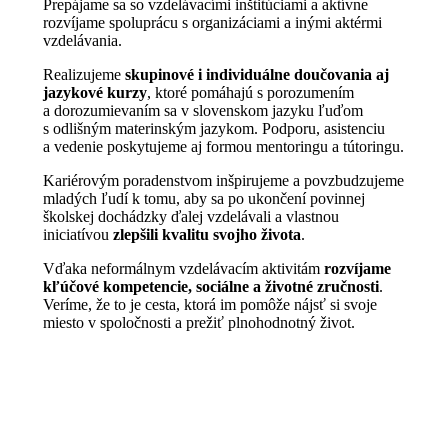
Prepájame sa so vzdelávacími inštitúciami a aktívne
rozvíjame spoluprácu s organizáciami a inými aktérmi
vzdelávania.
Realizujeme
skupinové i individuálne doučovania aj
jazykové kurzy
, ktoré pomáhajú s porozumením
a dorozumievaním sa v slovenskom jazyku ľuďom
s odlišným materinským jazykom. Podporu, asistenciu
a vedenie poskytujeme aj formou mentoringu a tútoringu.
Kariérovým poradenstvom inšpirujeme a povzbudzujeme
mladých ľudí k tomu, aby sa po ukončení povinnej
školskej dochádzky ďalej vzdelávali a vlastnou
iniciatívou
zlepšili kvalitu svojho života
.
Vďaka neformálnym vzdelávacím aktivitám
rozvíjame
kľúčové kompetencie, sociálne a životné zručnosti
.
Veríme, že to je cesta, ktorá im pomôže nájsť si svoje
miesto v spoločnosti a prežiť plnohodnotný život.