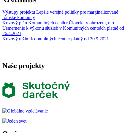
Na stiahnutie:
Výstupy projektu Lepšie verejné politiky pre marginalizované
rómske komunity
Krízový plán Komunitných centier Človeka v ohrození, n.o.
Usmernenie k výkonu služieb v Komunitných centrách platné od
26.4.2021
Krízový režim Komunitných centier platný od 20.9.2021
Naše projekty