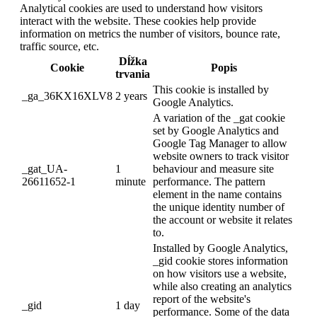
Analytical cookies are used to understand how visitors
interact with the website. These cookies help provide
information on metrics the number of visitors, bounce rate,
traffic source, etc.
Dĺžka
Cookie
Popis
trvania
This cookie is installed by
_ga_36KX16XLV8
2 years
Google Analytics.
A variation of the _gat cookie
set by Google Analytics and
Google Tag Manager to allow
website owners to track visitor
_gat_UA-
1
behaviour and measure site
26611652-1
minute
performance. The pattern
element in the name contains
the unique identity number of
the account or website it relates
to.
Installed by Google Analytics,
_gid cookie stores information
on how visitors use a website,
while also creating an analytics
report of the website's
_gid
1 day
performance. Some of the data