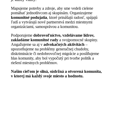
Mapujeme potreby a zdroje, aby sme vedeli cielene
pomáhať jednotlivcom aj skupinám. Organizujeme
komunitné podujatia
, ktoré prinášajú radosť, spájajú
ľudí a vytvárajú nové partnerstvá medzi miestnymi
organizáciami, samosprávou a komunitou.
Podporujeme
dobrovoľníctvo, vzdelávame lídrov,
zakladáme komunitné rady
a svojpomocné skupiny.
Angažujeme sa aj v
advokačných aktivitách
–
upozorňujeme na problémy generačnej chudoby,
diskriminácie či nedobrovoľnej migrácie a posilňujeme
hlas komunity, aby bol vypočutý pri tvorbe politík a
riešení miestnych problémov.
Našim cieľom je silná, súdržná a otvorená komunita,
v ktorej má každý svoje miesto a hodnotu.