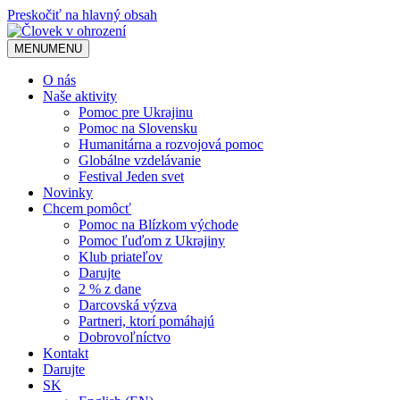
Preskočiť na hlavný obsah
MENU
MENU
O nás
Naše aktivity
Pomoc pre Ukrajinu
Pomoc na Slovensku
Humanitárna a rozvojová pomoc
Globálne vzdelávanie
Festival Jeden svet
Novinky
Chcem pomôcť
Pomoc na Blízkom východe
Pomoc ľuďom z Ukrajiny
Klub priateľov
Darujte
2 % z dane
Darcovská výzva
Partneri, ktorí pomáhajú
Dobrovoľníctvo
Kontakt
Darujte
SK