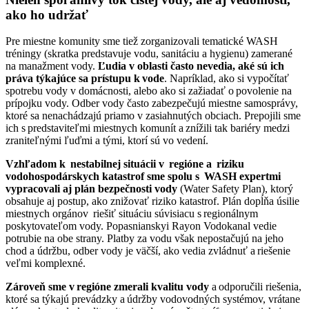
ako ho udržať
Pre miestne komunity sme tiež zorganizovali tematické WASH
tréningy (skratka predstavuje vodu, sanitáciu a hygienu) zamerané
na manažment vody.
Ľudia v oblasti často nevedia, aké sú ich
práva týkajúce sa prístupu k vode
. Napríklad, ako si vypočítať
spotrebu vody v domácnosti, alebo ako si zažiadať o povolenie na
prípojku vody. Odber vody často zabezpečujú miestne samosprávy,
ktoré sa nenachádzajú priamo v zasiahnutých obciach. Prepojili sme
ich s predstaviteľmi miestnych komunít a znížili tak bariéry medzi
zraniteľnými ľuďmi a tými, ktorí sú vo vedení.
Vzhľadom k nestabilnej situácii v regióne a riziku
vodohospodárskych katastrof sme spolu s WASH expertmi
vypracovali aj plán bezpečnosti vody
(Water Safety Plan), ktorý
obsahuje aj postup, ako znižovať riziko katastrof. Plán dopĺňa úsilie
miestnych orgánov riešiť situáciu súvisiacu s regionálnym
poskytovateľom vody. Popasnianskyi Rayon Vodokanal vedie
potrubie na obe strany. Platby za vodu však nepostačujú na jeho
chod a údržbu, odber vody je väčší, ako vedia zvládnuť a riešenie
veľmi komplexné.
Zároveň sme v regióne zmerali kvalitu vody
a odporučili riešenia,
ktoré sa týkajú prevádzky a údržby vodovodných systémov, vrátane