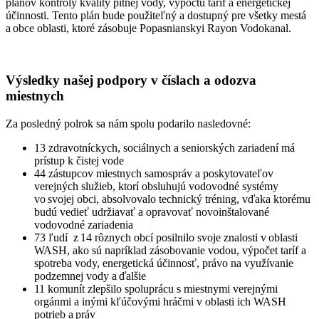
plánov kontroly kvality pitnej vody, výpočtu taríf a energetickej
účinnosti. Tento plán bude použiteľný a dostupný pre všetky mestá
a obce oblasti, ktoré zásobuje Popasnianskyi Rayon Vodokanal.
Výsledky našej podpory v číslach a odozva
miestnych
Za posledný polrok sa nám spolu podarilo nasledovné:
13 zdravotníckych, sociálnych a seniorských zariadení má
prístup k čistej vode
44 zástupcov miestnych samospráv a poskytovateľov
verejných služieb, ktorí obsluhujú vodovodné systémy
vo svojej obci, absolvovalo technický tréning, vďaka ktorému
budú vedieť udržiavať a opravovať novoinštalované
vodovodné zariadenia
73 ľudí z 14 rôznych obcí posilnilo svoje znalosti v oblasti
WASH, ako sú napríklad zásobovanie vodou, výpočet taríf a
spotreba vody, energetická účinnosť, právo na využívanie
podzemnej vody a ďalšie
11 komunít zlepšilo spoluprácu s miestnymi verejnými
orgánmi a inými kľúčovými hráčmi v oblasti ich WASH
potrieb a práv