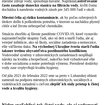
miestne zdroje vody, spôsobujú havárie. Napríklad,
ostreľovanie
často zasahuje doneckú stanicu na filtráciu vody
, kvôli čomu
dochádza k narušeniu vodných zásob pre 345 000 ľudí v okolí.
Miestni čelia aj riziku kontaminácie
, ak by počas ozbrojených
útokov došlo k poškodeniu potrubia, v ktorom sa nachádza plynný
chlór a iné životu nebezpečné chemikálie.
Situáciu zhoršilo aj šírenie pandémie COVID-19, ktoré vystavilo
najzraniteľnejšie skupiny ľudí, ako sú deti a starší ľudia, ale aj
verejné inštitúcie, ako sú školy, sociálne zariadenia a nemocnice,
ešte väčšiemu tlaku.
Na východnej Ukrajine tvoria starší ľudia
takmer tretinu obyvateľstva postihnutého konfliktom
.
Vodovodné systémy v zdravotníckych zariadeniach nespĺňajú
nároky na kvalitu a bezpečnosť, nakoľko boli vybudované ešte
v dobe socializmu a nutne potrebujú výmenu. Prerušené dodávky
vody zase ovplyvňujú kvalitu hygieny.
Od júla 2021 do februára 2022 sme sa preto v Luhanskej oblasti
zamerali na podporu miestnych zdravotníckych, sociálnych a
vzdelávacích zariadení s cieľom
zlepšiť ich stály prístup k čistej
vode a kvalitu hygieny
.
Nielen spoľahlivý tok čistej vody, ale aj vedomosti,