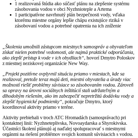
1 realizovaná štúdia ako súčasť plánu na zlepšenie systému
zásobovania vodou v obci Nyzhnioteple a Artema
1 participatívne navrhnutý plán bezpečnosti vody, vďaka
ktorému miestne orgány lepšie chápu existujúce riziká v
zásobovaní vodou a potrebné opatrenia na ich zníženie
„Školenia umožnili zástupcom miestnych samospráv a obyvateľom
získať nielen potrebné vedomosti, ale najmä praktické odporúčania,
ako zlepšť prístup k vode v ich obydliach“
, hovorí Dmytro Poloskov
z miestnej neziskovej organizácie New Way.
„Projekt pozitívne ovplyvnil situáciu priamo v miestach, kde sa
realizoval, pretože teraz majú deti, miestni obyvatelia a úrady viac
možností riešiť problémy súvisiace so zásobovaním vodou. Zároveň
sa opravy na úrovni sociálnych inštitúcií stali udržateľným a
dlhodobým riešením, ako im zabezpečiť nepretržitú dodávku vody a
zlepšiť hygienické podmienky“,
pokračuje Dmytro, ktorý
koordinoval aktivity priamo v teréne.
Aktivity prebiehali v troch ATC Hromadách (samosprávach) pri
kontaktnej linii: Nyzhneteplivska, Novoaydarska a Shyrokivska.
Účastníci školení plánujú aj naďalej spolupracovať s miestnymi
orgánmi na riešení problémov svojich komunít súvisiacich s vodou.