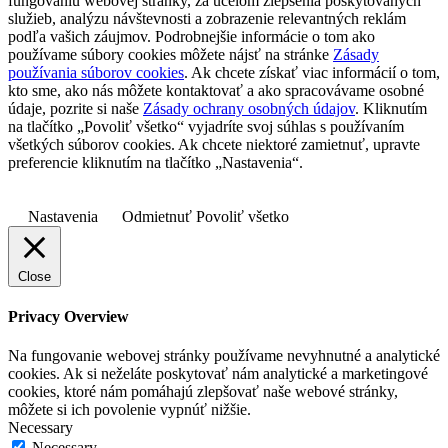
fungovaniu webovej stránky, za účelom zlepšenia poskytovaných
služieb, analýzu návštevnosti a zobrazenie relevantných reklám
podľa vašich záujmov. Podrobnejšie informácie o tom ako
používame súbory cookies môžete nájsť na stránke
Zásady
používania súborov cookies
. Ak chcete získať viac informácií o tom,
kto sme, ako nás môžete kontaktovať a ako spracovávame osobné
údaje, pozrite si naše
Zásady ochrany osobných údajov
. Kliknutím
na tlačítko „Povoliť všetko“ vyjadríte svoj súhlas s používaním
všetkých súborov cookies. Ak chcete niektoré zamietnuť, upravte
preferencie kliknutím na tlačítko „Nastavenia“.
Nastavenia
Odmietnuť
Povoliť všetko
Close
Privacy Overview
Na fungovanie webovej stránky používame nevyhnutné a analytické
cookies. Ak si neželáte poskytovať nám analytické a marketingové
cookies, ktoré nám pomáhajú zlepšovať naše webové stránky,
môžete si ich povolenie vypnúť nižšie.
Necessary
Necessary