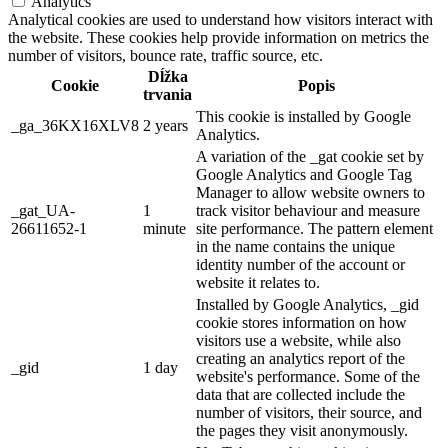
Analytics
Analytical cookies are used to understand how visitors interact with
the website. These cookies help provide information on metrics the
number of visitors, bounce rate, traffic source, etc.
Dĺžka
Cookie
Popis
trvania
This cookie is installed by Google
_ga_36KX16XLV8
2 years
Analytics.
A variation of the _gat cookie set by
Google Analytics and Google Tag
Manager to allow website owners to
_gat_UA-
1
track visitor behaviour and measure
26611652-1
minute
site performance. The pattern element
in the name contains the unique
identity number of the account or
website it relates to.
Installed by Google Analytics, _gid
cookie stores information on how
visitors use a website, while also
creating an analytics report of the
_gid
1 day
website's performance. Some of the
data that are collected include the
number of visitors, their source, and
the pages they visit anonymously.