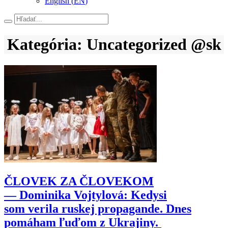
English
(
EN
)
Hľadať
Kategória: Uncategorized @sk
ČLOVEK ZA ČLOVEKOM
— Dominika Vojtylová: Kedysi
som verila ruskej propagande. Dnes
pomáham ľuďom z Ukrajiny.