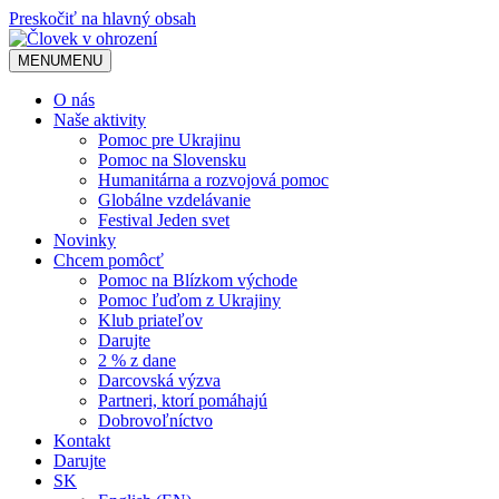
Preskočiť na hlavný obsah
MENU
MENU
O nás
Naše aktivity
Pomoc pre Ukrajinu
Pomoc na Slovensku
Humanitárna a rozvojová pomoc
Globálne vzdelávanie
Festival Jeden svet
Novinky
Chcem pomôcť
Pomoc na Blízkom východe
Pomoc ľuďom z Ukrajiny
Klub priateľov
Darujte
2 % z dane
Darcovská výzva
Partneri, ktorí pomáhajú
Dobrovoľníctvo
Kontakt
Darujte
SK