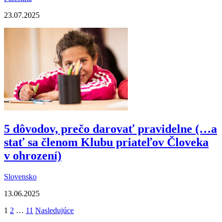
23.07.2025
5 dôvodov, prečo darovať pravidelne (…a
stať sa členom Klubu priateľov Človeka
v ohrození)
Slovensko
13.06.2025
Stránkovanie
1
2
…
11
Nasledujúce