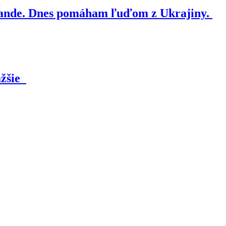
nde. Dnes pomáham ľuďom z Ukrajiny.
ažšie