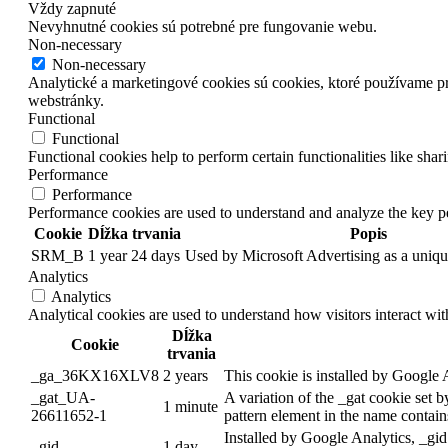
Vždy zapnuté
Nevyhnutné cookies sú potrebné pre fungovanie webu.
Non-necessary
Non-necessary
Analytické a marketingové cookies sú cookies, ktoré používame 
webstránky.
Functional
Functional
Functional cookies help to perform certain functionalities like shar
Performance
Performance
Performance cookies are used to understand and analyze the key per
Cookie
Dĺžka trvania
Popis
SRM_B
1 year 24 days
Used by Microsoft Advertising as a unique
Analytics
Analytics
Analytical cookies are used to understand how visitors interact wit
Dĺžka
Cookie
trvania
_ga_36KX16XLV8
2 years
This cookie is installed by Google 
_gat_UA-
A variation of the _gat cookie set
1 minute
26611652-1
pattern element in the name contains
Installed by Google Analytics, _gid
_gid
1 day