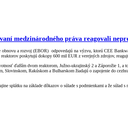
šovaní medzinárodného práva reagovali nepr
pre obnovu a rozvoj (EBOR) odpovedajú na
výzvu
, ktorú CEE Bankwat
ých reaktorov poskytujú dokopy 600 mil EUR z verejných zdrojov, reagu
votnosť ďalším dvom reaktorom, Južno-ukrajinský 2 a Záporožie 1, a to
m, Slovinskom, Rakúskom a Bulharskom žiadajú o zapojenie do cezhra
rajine splátku na základe dôkazov o súlade s podmienkami a že súlad 