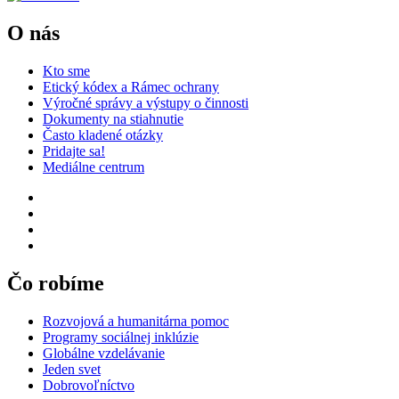
O nás
Kto sme
Etický kódex a Rámec ochrany
Výročné správy a výstupy o činnosti
Dokumenty na stiahnutie
Často kladené otázky
Pridajte sa!
Mediálne centrum
Čo robíme
Rozvojová a humanitárna pomoc
Programy sociálnej inklúzie
Globálne vzdelávanie
Jeden svet
Dobrovoľníctvo