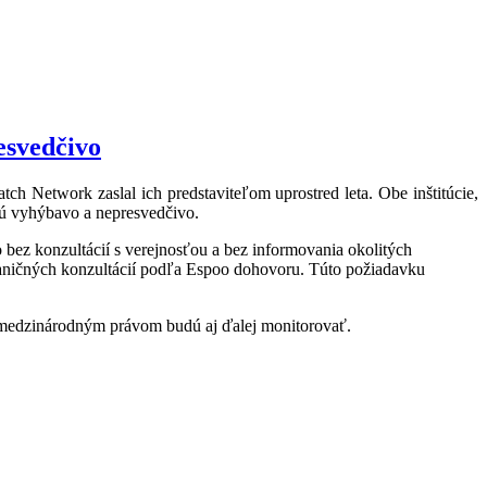
esvedčivo
ch Network zaslal ich predstaviteľom uprostred leta. Obe inštitúcie,
jú vyhýbavo a nepresvedčivo.
 bez konzultácií s verejnosťou a bez informovania okolitých
ničných konzultácií podľa Espoo dohovoru. Túto požiadavku
s medzinárodným právom budú aj ďalej monitorovať.