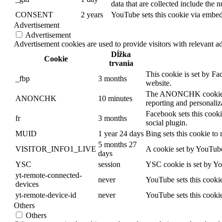
data that are collected include the 
CONSENT
2 years
YouTube sets this cookie via embed
Advertisement
Advertisement
Advertisement cookies are used to provide visitors with relevant a
Dĺžka
Cookie
trvania
This cookie is set by Fa
_fbp
3 months
website.
The ANONCHK cookie, set
ANONCHK
10 minutes
reporting and personaliz
Facebook sets this cooki
fr
3 months
social plugin.
MUID
1 year 24 days
Bing sets this cookie to 
5 months 27
VISITOR_INFO1_LIVE
A cookie set by YouTube
days
YSC
session
YSC cookie is set by Yo
yt-remote-connected-
never
YouTube sets this cooki
devices
yt-remote-device-id
never
YouTube sets this cooki
Others
Others