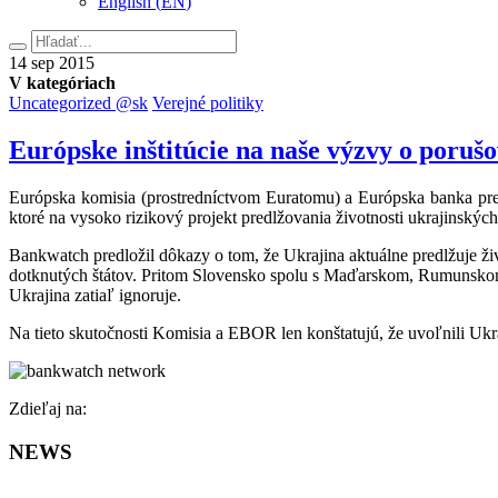
English
(
EN
)
Hľadať
14.
14
sep
2015
septembra
V kategóriach
2015
Uncategorized @sk
Verejné politiky
Európske inštitúcie na naše výzvy o poru
Európska komisia (prostredníctvom Euratomu) a Európska banka 
ktoré na vysoko rizikový projekt predlžovania životnosti ukrajinsk
Bankwatch predložil dôkazy o tom, že Ukrajina aktuálne predlžuje ži
dotknutých štátov. Pritom Slovensko spolu s Maďarskom, Rumunsko
Ukrajina zatiaľ ignoruje.
Na tieto skutočnosti Komisia a EBOR len konštatujú, že uvoľnili Uk
Facebook
Zdieľaj na:
NEWS