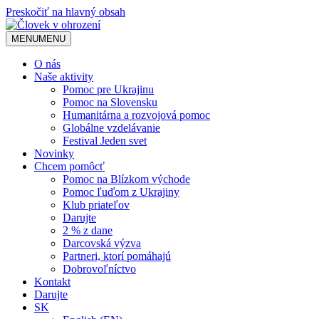
Preskočiť na hlavný obsah
MENU
MENU
O nás
Naše aktivity
Pomoc pre Ukrajinu
Pomoc na Slovensku
Humanitárna a rozvojová pomoc
Globálne vzdelávanie
Festival Jeden svet
Novinky
Chcem pomôcť
Pomoc na Blízkom východe
Pomoc ľuďom z Ukrajiny
Klub priateľov
Darujte
2 % z dane
Darcovská výzva
Partneri, ktorí pomáhajú
Dobrovoľníctvo
Kontakt
Darujte
SK