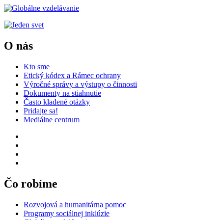
O nás
Kto sme
Etický kódex a Rámec ochrany
Výročné správy a výstupy o činnosti
Dokumenty na stiahnutie
Často kladené otázky
Pridajte sa!
Mediálne centrum
Čo robíme
Rozvojová a humanitárna pomoc
Programy sociálnej inklúzie