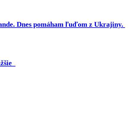
nde. Dnes pomáham ľuďom z Ukrajiny.
ažšie