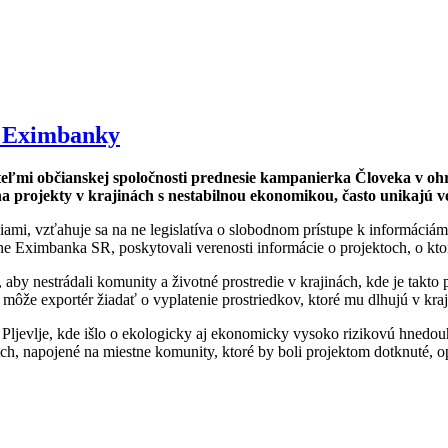
) Eximbanky
teľmi občianskej spoločnosti prednesie kampanierka Človeka v o
na projekty v krajinách s nestabilnou ekonomikou, často unikajú v
mi, vzťahuje sa na ne legislatíva o slobodnom prístupe k informáciám
ne Eximbanka SR, poskytovali verenosti informácie o projektoch, o kto
aby nestrádali komunity a životné prostredie v krajinách, kde je takto
môže exportér žiadať o vyplatenie prostriedkov, ktoré mu dlhujú v kraj
j Pljevlje, kde išlo o ekologicky aj ekonomicky vysoko rizikovú hnedou
ch, napojené na miestne komunity, ktoré by boli projektom dotknuté, 