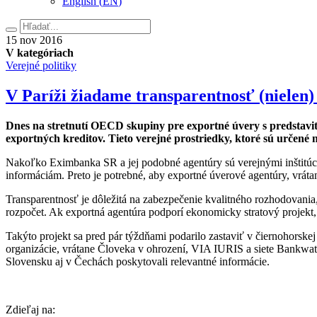
English
(
EN
)
Hľadať
15.
15
nov
2016
novembra
V kategóriach
2016
Verejné politiky
V Paríži žiadame transparentnosť (nielen
Dnes na stretnutí OECD skupiny pre exportné úvery s predstavi
exportných kreditov. Tieto verejné prostriedky, ktoré sú určené 
Nakoľko Eximbanka SR a jej podobné agentúry sú verejnými inštitúcia
informáciám. Preto je potrebné, aby exportné úverové agentúry, vráta
Transparentnosť je dôležitá na zabezpečenie kvalitného rozhodovania, 
rozpočet. Ak exportná agentúra podporí ekonomicky stratový projekt, 
Takýto projekt sa pred pár týždňami podarilo zastaviť v čiernohorske
organizácie, vrátane Človeka v ohrození, VIA IURIS a siete Bankwat
Slovensku aj v Čechách poskytovali relevantné informácie.
Facebook
Zdieľaj na: