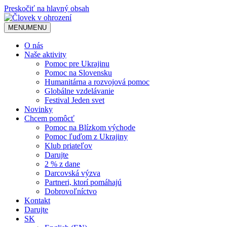
Preskočiť na hlavný obsah
MENU
MENU
O nás
Naše aktivity
Pomoc pre Ukrajinu
Pomoc na Slovensku
Humanitárna a rozvojová pomoc
Globálne vzdelávanie
Festival Jeden svet
Novinky
Chcem pomôcť
Pomoc na Blízkom východe
Pomoc ľuďom z Ukrajiny
Klub priateľov
Darujte
2 % z dane
Darcovská výzva
Partneri, ktorí pomáhajú
Dobrovoľníctvo
Kontakt
Darujte
SK