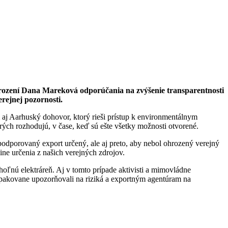
hrození Dana Mareková odporúčania na zvýšenie transparentnosti
erejnej pozornosti.
 aj Aarhuský dohovor, ktorý rieši prístup k environmentálnym
rých rozhodujú, v čase, keď sú ešte všetky možnosti otvorené.
 podporovaný export určený, ale aj preto, aby nebol ohrozený verejný
ine určenia z našich verejných zdrojov.
hoľnú elektráreň. Aj v tomto prípade aktivisti a mimovládne
opakovane upozorňovali na riziká a exportným agentúram na