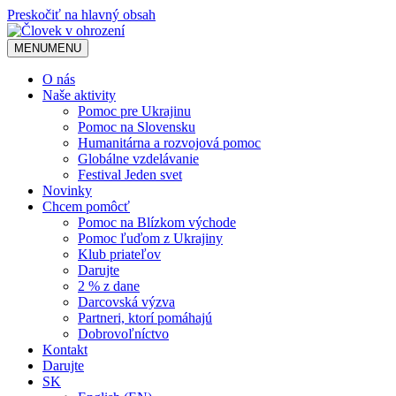
Preskočiť na hlavný obsah
MENU
MENU
O nás
Naše aktivity
Pomoc pre Ukrajinu
Pomoc na Slovensku
Humanitárna a rozvojová pomoc
Globálne vzdelávanie
Festival Jeden svet
Novinky
Chcem pomôcť
Pomoc na Blízkom východe
Pomoc ľuďom z Ukrajiny
Klub priateľov
Darujte
2 % z dane
Darcovská výzva
Partneri, ktorí pomáhajú
Dobrovoľníctvo
Kontakt
Darujte
SK