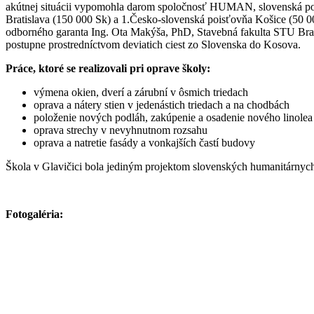
akútnej situácii vypomohla darom spoločnosť HUMAN, slovenská pob
Bratislava (150 000 Sk) a 1.Česko-slovenská poisťovňa Košice (50 00
odborného garanta Ing. Ota Makýša, PhD, Stavebná fakulta STU Brati
postupne prostredníctvom deviatich ciest zo Slovenska do Kosova.
Práce, ktoré se realizovali pri oprave školy:
výmena okien, dverí a zárubní v ôsmich triedach
oprava a nátery stien v jedenástich triedach a na chodbách
položenie nových podláh, zakúpenie a osadenie nového linolea 
oprava strechy v nevyhnutnom rozsahu
oprava a natretie fasády a vonkajších častí budovy
Škola v Glavičici bola jediným projektom slovenských humanitárnyc
Fotogaléria: