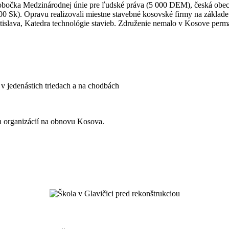
očka Medzinárodnej únie pre ľudské práva (5 000 DEM), česká obecn
0 Sk). Opravu realizovali miestne stavebné kosovské firmy na základe 
slava, Katedra technológie stavieb. Združenie nemalo v Kosove perma
v jedenástich triedach a na chodbách
h organizácií na obnovu Kosova.