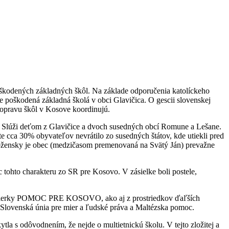
oškodených základných škôl. Na základe odporučenia katolíckeho
oškodená základná školá v obci Glavičica. O gescii slovenskej
opravu škôl v Kosove koordinujú.
. Slúži deťom z Glavičice a dvoch susedných obcí Romune a Lešane.
te cca 30% obyvateľov nevrátilo zo susedných štátov, kde utiekli pred
Nábožensky je obec (medzičasom premenovaná na Svätý Ján) prevažne
ohto charakteru zo SR pre Kosovo. V zásielke boli postele,
ej zbierky POMOC PRE KOSOVO, ako aj z prostriedkov ďaľších
Slovenská únia pre mier a ľudské práva a Maltézska pomoc.
la s odôvodnením, že nejde o multietnickú školu. V tejto zložitej a