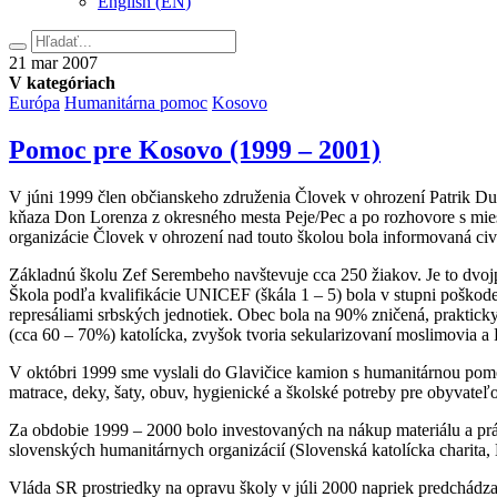
English
(
EN
)
Hľadať
21.
21
mar
2007
marca
V kategóriach
2007
Európa
Humanitárna pomoc
Kosovo
Pomoc pre Kosovo (1999 – 2001)
V júni 1999 člen občianskeho združenia Človek v ohrození Patrik D
kňaza Don Lorenza z okresného mesta Peje/Pec a po rozhovore s mi
organizácie Človek v ohrození nad touto školou bola informovaná c
Základnú školu Zef Serembeho navštevuje cca 250 žiakov. Je to dvo
Škola podľa kvalifikácie UNICEF (škála 1 – 5) bola v stupni poškoden
represáliami srbských jednotiek. Obec bola na 90% zničená, praktick
(cca 60 – 70%) katolícka, zvyšok tvoria sekularizovaní moslimovia a
V októbri 1999 sme vyslali do Glavičice kamion s humanitárnou pom
matrace, deky, šaty, obuv, hygienické a školské potreby pre obyvate
Za obdobie 1999 – 2000 bolo investovaných na nákup materiálu a p
slovenských humanitárnych organizácií (Slovenská katolícka charit
Vláda SR prostriedky na opravu školy v júli 2000 napriek predchádza