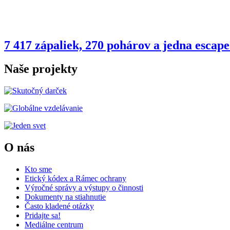
7 417 zápaliek, 270 pohárov a jedna esca
Naše projekty
O nás
Kto sme
Etický kódex a Rámec ochrany
Výročné správy a výstupy o činnosti
Dokumenty na stiahnutie
Často kladené otázky
Pridajte sa!
Mediálne centrum