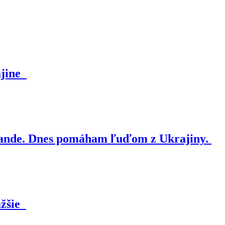
ajine
nde. Dnes pomáham ľuďom z Ukrajiny.
ažšie