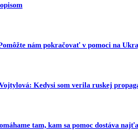
topisom
. Pomôžte nám pokračovať v pomoci na Ukr
ová: Kedysi som verila ruskej propaga
 Pomáhame tam, kam sa pomoc dostáva najť