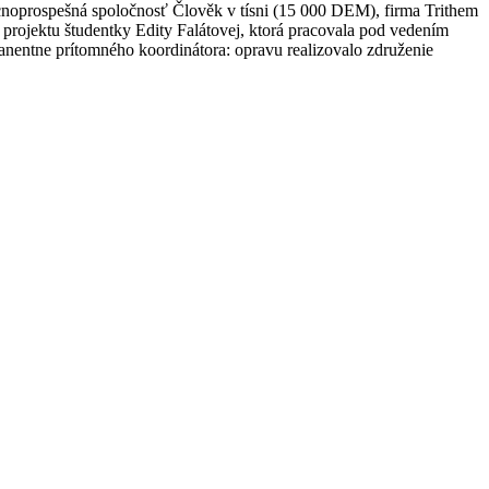
oprospešná spoločnosť Člověk v tísni (15 000 DEM), firma Trithem
projektu študentky Edity Falátovej, ktorá pracovala pod vedením
nentne prítomného koordinátora: opravu realizovalo združenie