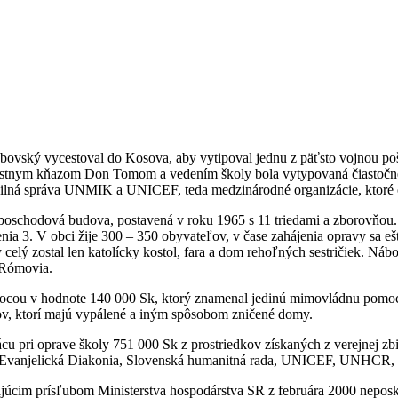
ubovský vycestoval do Kosova, aby vytipoval jednu z päťsto vojnou p
estnym kňazom Don Tomom a vedením školy bola vytypovaná čiastočne p
ivilná správa UNMIK a UNICEF, teda medzinárodné organizácie, ktoré 
jposchodová budova, postavená v roku 1965 s 11 triedami a zborovňou
ia 3. V obci žije 300 – 350 obyvateľov, v čase zahájenia opravy sa eš
y celý zostal len katolícky kostol, fara a dom rehoľných sestričiek. 
 Rómovia.
ocou v hodnote 140 000 Sk, ktorý znamenal jedinú mimovládnu pomoc t
ľov, ktorí majú vypálené a iným spôsobom zničené domy.
rácu pri oprave školy 751 000 Sk z prostriedkov získaných z verejn
a, Evanjelická Diakonia, Slovenská humanitná rada, UNICEF, UNHCR, 
júcim prísľubom Ministerstva hospodárstva SR z februára 2000 neposkyt