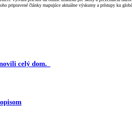
toho pripravené články mapujúce aktuálne výskumy a prístupy ku globá
k
novili celý dom.
topisom