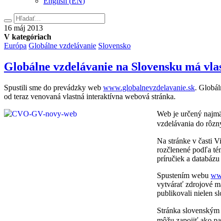
English
(
EN
)
Hľadať
16.
16
máj
2013
mája
V kategóriach
2013
Európa
Globálne vzdelávanie
Slovensko
Globálne vzdelávanie na Slovensku má vla
Spustili sme do prevádzky web
www.globalnevzdelavanie.sk
. Globál
od teraz venovaná vlastná interaktívna webová stránka.
Web je určený najmä 
vzdelávania do rôz
Na stránke v časti V
rozčlenené podľa tém
príručiek a databázu
Spustením webu
ww
vytvárať zdrojové ma
publikovali nielen s
Stránka slovenským 
môžu zapojiť ako pa