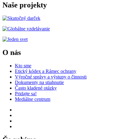
Naše projekty
O nás
Kto sme
Etický kódex a Rámec ochrany
Výročné správy a výstupy o činnosti
Dokumenty na stiahnutie
Často kladené otázky
Pridajte sa!
Mediálne centrum