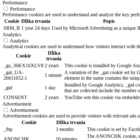
Performance
Performance
Performance cookies are used to understand and analyze the key perfor
Cookie
Dĺžka trvania
Popis
SRM_B
1 year 24 days
Used by Microsoft Advertising as a unique ID
Analytics
Analytics
Analytical cookies are used to understand how visitors interact with th
Dĺžka
Cookie
trvania
_ga_36KX16XLV8
2 years
This cookie is installed by Google Ana
_gat_UA-
A variation of the _gat cookie set by
1 minute
26611652-1
element in the name contains the unique
Installed by Google Analytics, _gid co
_gid
1 day
that are collected include the number o
CONSENT
2 years
YouTube sets this cookie via embedded
Advertisement
Advertisement
Advertisement cookies are used to provide visitors with relevant ads 
Cookie
Dĺžka trvania
_fbp
3 months
This cookie is set by Face
The ANONCHK cookie, set by
ANONCHK
10 minutes