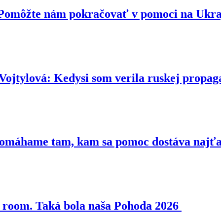
. Pomôžte nám pokračovať v pomoci na Ukr
ová: Kedysi som verila ruskej propaga
 Pomáhame tam, kam sa pomoc dostáva najť
pe room. Taká bola naša Pohoda 2026