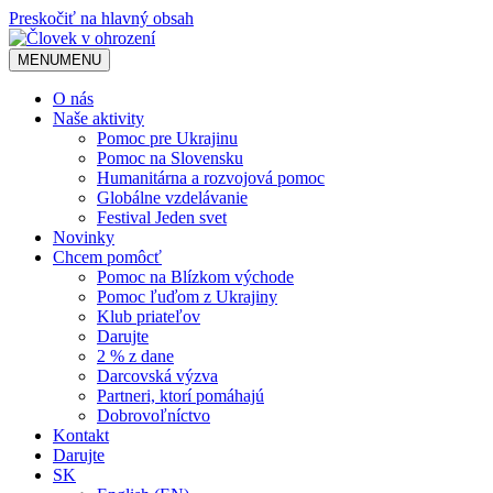
Preskočiť na hlavný obsah
MENU
MENU
O nás
Naše aktivity
Pomoc pre Ukrajinu
Pomoc na Slovensku
Humanitárna a rozvojová pomoc
Globálne vzdelávanie
Festival Jeden svet
Novinky
Chcem pomôcť
Pomoc na Blízkom východe
Pomoc ľuďom z Ukrajiny
Klub priateľov
Darujte
2 % z dane
Darcovská výzva
Partneri, ktorí pomáhajú
Dobrovoľníctvo
Kontakt
Darujte
SK