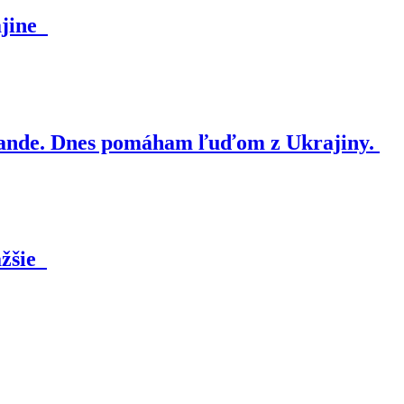
ajine
nde. Dnes pomáham ľuďom z Ukrajiny.
ažšie