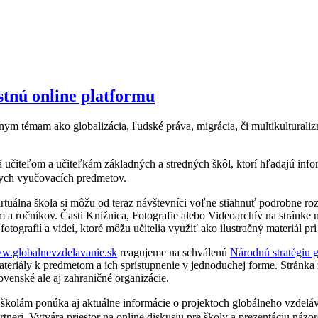
stnú online platformu
nym témam ako globalizácia, ľudské práva, migrácia, či multikultural
učiteľom a učiteľkám základných a stredných škôl, ktorí hľadajú infor
nych vyučovacích predmetov.
irtuálna škola si môžu od teraz návštevníci voľne stiahnuť podrobne r
 a ročníkov. Časti Knižnica, Fotografie alebo Videoarchív na stránke 
 fotografií a videí, ktoré môžu učitelia využiť ako ilustračný materiál 
w.globalnevzdelavanie.sk
reagujeme na schválenú
Národnú stratégiu 
teriály k predmetom a ich sprístupnenie v jednoduchej forme. Stránka 
lovenské ale aj zahraničné organizácie.
školám ponúka aj aktuálne informácie o projektoch globálneho vzdelá
rtneri.
Vytvára priestor na online diskusiu pre školy a prezentáciu náz