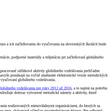
izmus a ich začleňovaniu do vyučovania na slovenských školách bude
mácie, podporné materiály a inšpiráciu pri začleňovaní globálneho
ozpracované zážitkové aktivity globálneho vzdelávania prehľadne
navyše ponúkajú na voľné stiahnutie elektronické verzie metodických
pri vyučovaní globálneho vzdelávania.
globálneho vzdelávania pre roky 2012 až 2016
, a to najmä na potrebu
združuje doteraz vytvorené metodické námety a aktivity, ktoré
vania realizovaných mimovládnymi organizáciami, do ktorých sa
orov resp. skúseností učiteľov prostredníctvom blogov. Pre odbornú