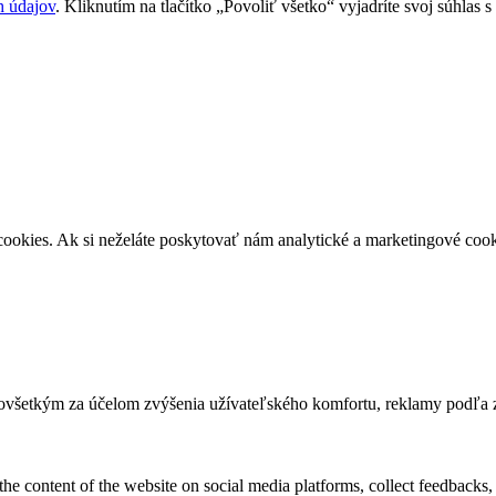
h údajov
. Kliknutím na tlačítko „Povoliť všetko“ vyjadríte svoj súhlas
okies. Ak si neželáte poskytovať nám analytické a marketingové cook
dovšetkým za účelom zvýšenia užívateľského komfortu, reklamy podľa 
the content of the website on social media platforms, collect feedbacks, 