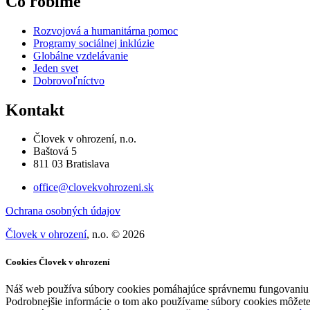
Čo robíme
Rozvojová a humanitárna pomoc
Programy sociálnej inklúzie
Globálne vzdelávanie
Jeden svet
Dobrovoľníctvo
Kontakt
Človek v ohrození, n.o.
Baštová 5
811 03 Bratislava
office@clovekvohrozeni.sk
Ochrana osobných údajov
Človek v ohrození
, n.o. © 2026
Cookies Človek v ohrození
Náš web používa súbory cookies pomáhajúce správnemu fungovaniu we
Podrobnejšie informácie o tom ako používame súbory cookies môžete