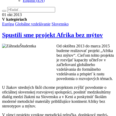
English
(
EN
)
Hľadať
01.
01
okt
2013
októbra
V kategóriach
2013
Európa
Globálne vzdelávanie
Slovensko
Spustili sme projekt Afrika bez mýtov
Od októbra 2013 do marca 2015
budeme realizovať projekt „Afrika
bez mýtov“. Cieľom tohto projektu
je rozvíjať kapacity učiteľov v
začleňovaní globálneho
vzdelávania do formálneho
vzdelávania a prispieť k rastu
povedomia o rozvojových témach.
U žiakov stredných škôl chceme projektom zvýšiť povedomie o
oficiálnej slovenskej rozvojovej spolupráci, posilniť medzikultúrny
dialóg medzi žiakmi na Slovensku a v Keni a poskytnúť školám
moderné metodické materiály približujúce kontinent Afriky bez
stereotypov a mýtov.
V rámci projektu vznikne metodická príručka, doplnkový medzi-