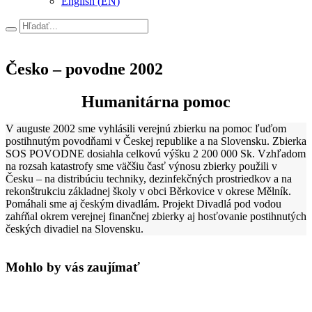
English
(
EN
)
Hľadať
Česko – povodne 2002
Humanitárna pomoc
V auguste 2002 sme vyhlásili verejnú zbierku na pomoc ľuďom
postihnutým povodňami v Českej republike a na Slovensku. Zbierka
SOS POVODNE dosiahla celkovú výšku 2 200 000 Sk. Vzhľadom
na rozsah katastrofy sme väčšiu časť výnosu zbierky použili v
Česku – na distribúciu techniky, dezinfekčných prostriedkov a na
rekonštrukciu základnej školy v obci Běrkovice v okrese Mělník.
Pomáhali sme aj českým divadlám. Projekt Divadlá pod vodou
zahŕňal okrem verejnej finančnej zbierky aj hosťovanie postihnutých
českých divadiel na Slovensku.
Mohlo by vás zaujímať