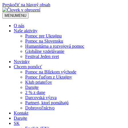
Preskočiť na hlavný obsah
MENU
MENU
O nás
Naše aktivity
Pomoc pre Ukrajinu
Pomoc na Slovensku
Humanitárna a rozvojová pomoc
Globálne vzdelávanie
Festival Jeden svet
Novinky
Chcem pomôcť
Pomoc na Blízkom východe
Pomoc ľuďom z Ukrajiny
Klub priateľov
Darujte
2 % z dane
Darcovská výzva
Partneri, ktorí pomáhajú
Dobrovoľníctvo
Kontakt
Darujte
SK