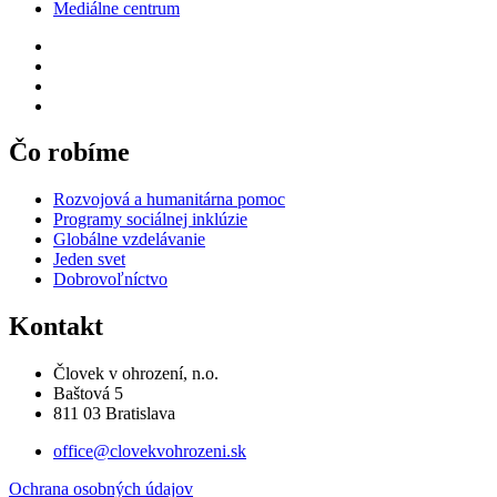
Mediálne centrum
Čo robíme
Rozvojová a humanitárna pomoc
Programy sociálnej inklúzie
Globálne vzdelávanie
Jeden svet
Dobrovoľníctvo
Kontakt
Človek v ohrození, n.o.
Baštová 5
811 03 Bratislava
office@clovekvohrozeni.sk
Ochrana osobných údajov