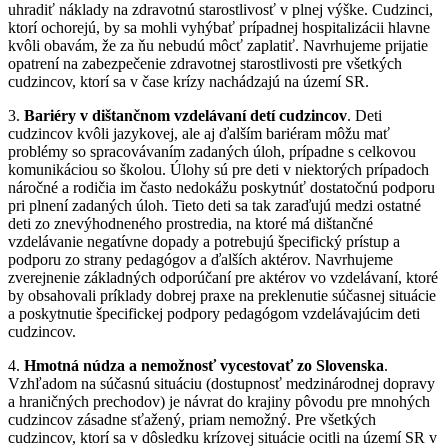
uhradiť náklady na zdravotnú starostlivosť v plnej výške. Cudzinci,
ktorí ochorejú, by sa mohli vyhýbať prípadnej hospitalizácii hlavne
kvôli obavám, že za ňu nebudú môcť zaplatiť. Navrhujeme prijatie
opatrení na zabezpečenie zdravotnej starostlivosti pre všetkých
cudzincov, ktorí sa v čase krízy nachádzajú na území SR.
3.
Bariéry v dištančnom vzdelávaní detí cudzincov
. Deti
cudzincov kvôli jazykovej, ale aj ďalším bariéram môžu mať
problémy so spracovávaním zadaných úloh, prípadne s celkovou
komunikáciou so školou. Úlohy sú pre deti v niektorých prípadoch
náročné a rodičia im často nedokážu poskytnúť dostatočnú podporu
pri plnení zadaných úloh. Tieto deti sa tak zaraďujú medzi ostatné
deti zo znevýhodneného prostredia, na ktoré má dištančné
vzdelávanie negatívne dopady a potrebujú špecifický prístup a
podporu zo strany pedagógov a ďalších aktérov. Navrhujeme
zverejnenie základných odporúčaní pre aktérov vo vzdelávaní, ktoré
by obsahovali príklady dobrej praxe na preklenutie súčasnej situácie
a poskytnutie špecifickej podpory pedagógom vzdelávajúcim deti
cudzincov.
4.
Hmotná núdza a nemožnosť vycestovať zo Slovenska
.
Vzhľadom na súčasnú situáciu (dostupnosť medzinárodnej dopravy
a hraničných prechodov) je návrat do krajiny pôvodu pre mnohých
cudzincov zásadne sťažený, priam nemožný. Pre všetkých
cudzincov, ktorí sa v dôsledku krízovej situácie ocitli na území SR v