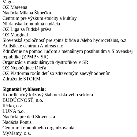
Vagus
OZ Mareena
Nadácia Milana Šimečku
Centrum pre výskum etnicity a kultúry
Nitrianska komunitná nadácia
OZ Liga za ľudské práva
OZ Marginal
Slovenská spoločnosť pre spina bifida a /alebo hydrocefalus, o.z.
Autistické centrum Andreas n.o.
Združenie na pomoc ľuďom s mentálnym postihnutím v Slovenskej
republike (ZPMP v SR)
Organizácia muskulárnych dystrofikov v SR
OZ Nepočujúce Dieťa
OZ Platforma rodín detí so zdravotným znevýhodnením
Združenie STORM
Signatári vyhlásenia:
Koordinačný krízový štáb neziskového sektora
BUDÚCNOSŤ, n.o.
IPčko, o.z.
LUNA n.o.
Nadácia pre deti Slovenska
Nadácia Pontis
Centrum komunitného organizovania
MyMamy, o.z.