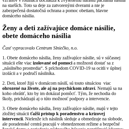
vzťahov v rodinách dochádza k zvýšenému nárastu páchania násilia
na starších. Toto sa deje za zatvorenými dverami a nie je
zabezpečená dostatočná ochrana a pomoc obetiam, hlavne
domáceho násilia.
Ženy a deti zažívajúce domáce násilie,
obete domáceho násilia
Časť vypracovalo Centrum Slniečko, n.o.
1. Obete domáceho násilia, ženy zažívajúce násilie, sú v súčasnej
situácii ešte viac
izolované od pomoci
a možnosti dostať sa z
„násilného prostredia“. S príchodom COVID-19 sa ocitli v úplnej
izolácii a v područí násilníka.
2. Deti, ktoré žijú v domácom násilí, sú touto situáciou viac
ohrozené na živote, ale aj na psychickom zdraví
. Nemajú sa na
koho obrátiť, kto by im dokázal pomôcť. Tým, že nechodia do
školy, prichádzajú aj o túto možnosť podpory a intervencie.
3. Obete domáceho násilia, ženy zažívajúce násilie, majú v tejto
zložitej situácii
ťažší prístup k poradenstvu a krízovej
intervencii
. Nielenže ich násilník sleduje a obmedzuje na slobode,
ale poradenské centrá pracujú v obmedzenom režime a bezpečné