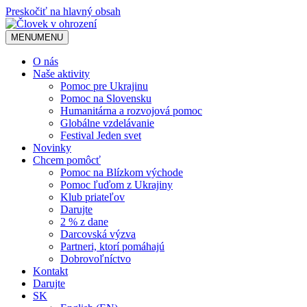
Preskočiť na hlavný obsah
MENU
MENU
O nás
Naše aktivity
Pomoc pre Ukrajinu
Pomoc na Slovensku
Humanitárna a rozvojová pomoc
Globálne vzdelávanie
Festival Jeden svet
Novinky
Chcem pomôcť
Pomoc na Blízkom východe
Pomoc ľuďom z Ukrajiny
Klub priateľov
Darujte
2 % z dane
Darcovská výzva
Partneri, ktorí pomáhajú
Dobrovoľníctvo
Kontakt
Darujte
SK