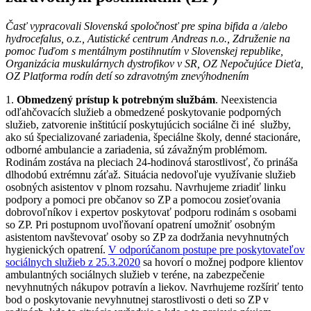
Časť vypracovali Slovenská spoločnosť pre spina bifida a /alebo
hydrocefalus, o.z., Autistické centrum Andreas n.o., Združenie na
pomoc ľuďom s mentálnym postihnutím v Slovenskej republike,
Organizácia muskulárnych dystrofikov v SR, OZ Nepočujúce Dieťa,
OZ Platforma rodín detí so zdravotným znevýhodnením
1.
Obmedzený prístup k potrebným službám
. Neexistencia
odľahčovacích služieb a obmedzené poskytovanie podporných
služieb, zatvorenie inštitúcií poskytujúcich sociálne či iné služby,
ako sú špecializované zariadenia, špeciálne školy, denné stacionáre,
odborné ambulancie a zariadenia, sú závažným problémom.
Rodinám zostáva na pleciach 24-hodinová starostlivosť, čo prináša
dlhodobú extrémnu záťaž. Situácia nedovoľuje využívanie služieb
osobných asistentov v plnom rozsahu. Navrhujeme zriadiť linku
podpory a pomoci pre občanov so ZP a pomocou zosieťovania
dobrovoľníkov i expertov poskytovať podporu rodinám s osobami
so ZP. Pri postupnom uvoľňovaní opatrení umožniť osobným
asistentom navštevovať osoby so ZP za dodržania nevyhnutných
hygienických opatrení.
V odporúčanom postupe pre poskytovateľov
sociálnych služieb z 25.3.2020
sa hovorí o možnej podpore klientov
ambulantných sociálnych služieb v teréne, na zabezpečenie
nevyhnutných nákupov potravín a liekov. Navrhujeme rozšíriť tento
bod o poskytovanie nevyhnutnej starostlivosti o deti so ZP v