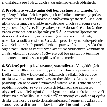
aj distribúcia pre ľudí žijúcich v karantenizovaných oblastiach.
3
.
Problém so vzdelávaním detí bez prístupu k internetu.
Vo
vylúčených lokalitách bez prístupu k technike a internetu je počas
koronavírusu zhoršená možnosť vyučovania týchto detí. Ak aj deti
úlohy dostávajú, často nikto nekontroluje, či ich vypracujú a či sú
vypracované správne. Nie je zabezpečené dostatočné alebo žiadne
vzdelávanie pre deti zo špeciálnych škôl. Zatvorené športoviská,
ihriská a školské kluby ústia v neorganizovanú činnosť detí,
nakoľko sa rodičia často snažia získať prostriedky na zabezpečenie
životných potrieb. Je potrebné zriadiť pracovnú skupinu, s účasťou
organizácií, ktoré sa venujú vzdelávaniu vo vylúčených komunitách
a nájsť efektívny spôsob výučby pre deti bez prístupu k technike
a internetu, s možnosťou replikovať tento model.
4. Sťažený prístup k zdravotnej starostlivosti.
Vo vylúčených
lokalitách je dlhodobo sťažený prístup k zdravotnej starostlivosti.
Ľudia, ktorí žijú v izolovaných lokalitách, vzdialených od obce,
musia za zdravotnou starostlivosťou dochádzať a často sa im
poskytuje len neodkladná zdravotná starostlivosť. Tento dlhodobý
problém spôsobil, že vo vylúčených lokalitách žije množstvo
obyvateľov s neliečenými chronickými ohoreniami, čo ich robí voči
vírusu zraniteľnejšími. Je tu tiež nižší priemerný vek dožitia aj vyššia
detská úmrtnosť. Je preto dôležité zabezpečiť primeranú zdravotnú
starostlivosť a distribúciu liekov tam, kde si to sami nevedia