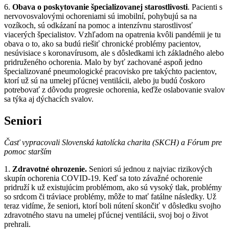
6.
Obava o poskytovanie špecializovanej starostlivosti
. Pacienti s
nervovosvalovými ochoreniami sú imobilní, pohybujú sa na
vozíkoch, sú odkázaní na pomoc a intenzívnu starostlivosť
viacerých špecialistov. Vzhľadom na opatrenia kvôli pandémii je tu
obava o to, ako sa budú riešiť chronické problémy pacientov,
nesúvisiace s koronavírusom, ale s dôsledkami ich základného alebo
pridruženého ochorenia. Malo by byť zachované aspoň jedno
špecializované pneumologické pracovisko pre takýchto pacientov,
ktorí už sú na umelej pľúcnej ventilácii, alebo ju budú čoskoro
potrebovať z dôvodu progresie ochorenia, keďže oslabovanie svalov
sa týka aj dýchacích svalov.
Seniori
Časť vypracovali Slovenská katolícka charita (SKCH) a Fórum pre
pomoc starším
1.
Zdravotné ohrozenie.
Seniori sú jednou z najviac rizikových
skupín ochorenia COVID-19. Keď sa toto závažné ochorenie
pridruží k už existujúcim problémom, ako sú vysoký tlak, problémy
so srdcom či tráviace problémy, môže to mať fatálne následky. Už
teraz vidíme, že seniori, ktorí boli nútení skončiť v dôsledku svojho
zdravotného stavu na umelej pľúcnej ventilácii, svoj boj o život
prehrali.