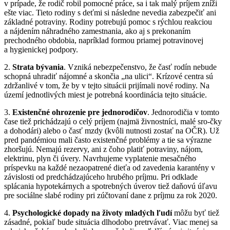
v prípade, že rodič robil pomocné práce, sa i tak malý príjem zníži
ešte viac. Tieto rodiny s deťmi si následne nevedia zabezpečiť ani
základné potraviny. Rodiny potrebujú pomoc s rýchlou reakciou
a nájdením náhradného zamestnania, ako aj s prekonaním
prechodného obdobia, napríklad formou priamej potravinovej
a hygienickej podpory.
2.
Strata bývania
. Vzniká nebezpečenstvo, že časť rodín nebude
schopná uhradiť nájomné a skončia „na ulici“. Krízové centra sú
zdržanlivé v tom, že by v tejto situácii prijímali nové rodiny. Na
území jednotlivých miest je potrebná koordinácia tejto situácie.
3.
Existenčné ohrozenie pre jednorodičov
. Jednorodičia v tomto
čase tiež prichádzajú o celý príjem (najmä živnostníci, malé sro-čky
a dohodári) alebo o časť mzdy (kvôli nutnosti zostať na OČR). Už
pred pandémiou mali často existenčné problémy a tie sa výrazne
zhoršujú. Nemajú rezervy, ani z čoho platiť potraviny, nájom,
elektrinu, plyn či úvery. Navrhujeme vyplatenie mesačného
príspevku na každé nezaopatrené dieťa od zavedenia karantény v
závislosti od predchádzajúceho hrubého príjmu. Pri odklade
splácania hypotekárnych a spotrebných úverov tiež daňovú úľavu
pre sociálne slabé rodiny pri zúčtovaní dane z príjmu za rok 2020.
4.
Psychologické dopady na životy mladých ľudí
môžu byť tiež
zásadné, pokiaľ bude situácia dlhodobo pretrvávať. Viac menej sa