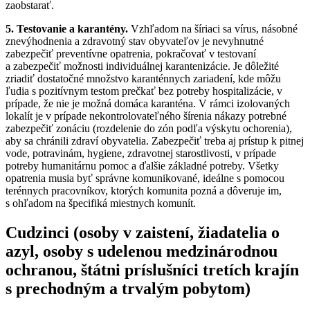
zaobstarať.
5. Testovanie a karantény.
Vzhľadom na šíriaci sa vírus, násobné
znevýhodnenia a zdravotný stav obyvateľov je nevyhnutné
zabezpečiť preventívne opatrenia, pokračovať v testovaní
a zabezpečiť možnosti individuálnej karantenizácie. Je dôležité
zriadiť dostatočné množstvo karanténnych zariadení, kde môžu
ľudia s pozitívnym testom prečkať bez potreby hospitalizácie, v
prípade, že nie je možná domáca karanténa. V rámci izolovaných
lokalít je v prípade nekontrolovateľného šírenia nákazy potrebné
zabezpečiť zonáciu (rozdelenie do zón podľa výskytu ochorenia),
aby sa chránili zdraví obyvatelia. Zabezpečiť treba aj prístup k pitnej
vode, potravinám, hygiene, zdravotnej starostlivosti, v prípade
potreby humanitárnu pomoc a ďalšie základné potreby. Všetky
opatrenia musia byť správne komunikované, ideálne s pomocou
terénnych pracovníkov, ktorých komunita pozná a dôveruje im,
s ohľadom na špecifiká miestnych komunít.
Cudzinci (osoby v zaistení, žiadatelia o
azyl, osoby s udelenou medzinárodnou
ochranou, štátni príslušníci tretích krajín
s prechodným a trvalým pobytom)