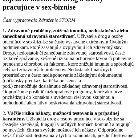
pracujúce v sex-biznise
Časť vypracovalo Združenie STORM
1
. Zdravotné problémy, znížená imunita, nedostatočná alebo
zanedbaná zdravotná starostlivosť.
Užívatelia drog a osoby
pracujúce v sex-biznise sú často vystavené extrémnym životným
podmienkam, ktoré zasahujú a ovplyvňujú ich zdravotný stav.
Drogy, nedostatok či zanedbanie zdravotnej starostlivosti, časté
rizikové správanie, zvýšené riziko na ochorenie krvou či pohlavne
prenosnou chorobou sú faktormi, ktoré znižujú imunitu a spôsobujú
celý rad zdravotných problémov. Nedostatok finančných
prostriedkov a často nedisponovanie základnými dokumentmi
(občiansky preukaz, kartička poistenca a
pod.) znemožňuje dosiahnutie základnej zdravotnej starostlivosti.
Odporúčame posilniť nízkoprahové programy, ktoré ako prvé
prichádzajú do kontaktu s uvedenou cieľovou skupinou a
prehodnotiť alternatívy poskytovania zdravotnej starostlivosti.
2.
Väčšie riziko nákazy, možnosti testovania a prípadnej
karantény.
Užívatelia drog a osoby pracujúce v sex-biznise sa
častejšie stretávajú, fungujú v určitých formách komunít a migrujú
po mestách, čím sa zvyšuje možnosť ich nákazy. Odporúčame
zvýšiť možnosti testovania v týchto komunitách, posilniť testovanie