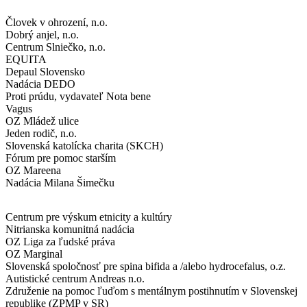
Človek v ohrození, n.o.
Dobrý anjel, n.o.
Centrum Slniečko, n.o.
EQUITA
Depaul Slovensko
Nadácia DEDO
Proti prúdu, vydavateľ Nota bene
Vagus
OZ Mládež ulice
Jeden rodič, n.o.
Slovenská katolícka charita (SKCH)
Fórum pre pomoc starším
OZ Mareena
Nadácia Milana Šimečku
Centrum pre výskum etnicity a kultúry
Nitrianska komunitná nadácia
OZ Liga za ľudské práva
OZ Marginal
Slovenská spoločnosť pre spina bifida a /alebo hydrocefalus, o.z.
Autistické centrum Andreas n.o.
Združenie na pomoc ľuďom s mentálnym postihnutím v Slovenskej
republike (ZPMP v SR)