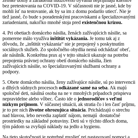
ženské domy a zariadenia núdzového bývania neprijímajú klientov
bez pretestovania na COVID-19. V súčasnosti nie je jasné, kde by
mohli ísť na testovanie, ak by sa im z domu podarilo utiecť. Nie je
tiež jasné, čo bude s poradenskými pracoviskami a špecializovanými
zariadeniami, nakoľko mnohé stoja pred
existenčnou krízou.
4. Pri obetiach domáceho násilia, ženách zažívajúcich násilie, sa
pomerene málo využíva
inštitút vykázania.
Je tomu tak aj z
dôvodu, že „inštitút vykázania“ nie je prepojený s poskytnutím
sociálnych služieb. Zo spoločného obydlia nemá odchádzať obeť,
ale násilník. Konkrétna prax aj v tejto situácii ukazuje na potrebu
prepojenia právnej ochrany obetí domáceho násilia, žien
zažívajúcich násilie, so špecializovanými službami ochrany a
podpory.
5. Obete domáceho násilia, ženy zažívajúce násilie, sú po intervencii
a dlhých súdnych procesoch
odkázané samé na seba
. Ak majú
spoločné deti, násilná osoba na ne v mnohých prípadoch prispieva
nepravidelne alebo vôbec. Často ide o
jednorodičov s veľmi
nízkym príjmom
. V súčasnej situácii, ak stratia čo i len časť príjmu,
je to pre nich
životne ohrozujúca situácia
. Prichádzajú o strechu
nad hlavou, lebo nevedia zaplatiť nájom, nemajú dostatočné
prostriedky na základné potraviny. Deti sú v týchto dňoch doma,
tým pádom sa zvyšujú náklady na jedlo a hygienu.
Na tieto skutočnosti je potrebné myslieť pri nastavovaní pomoci a