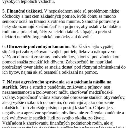
vysokých teplotách vzduchu.
5.
Finančné ťažkosti.
V neposlednom rade sú problémom nízke
dôchodky a rast cien základných potrieb, kvôli čomu sa mnoho
seniorov ocitá na hranici životného minima. Samotné potraviny a
lieky skonzumujú značnú časť ich príjmov; aby ostali v kontakte s
rodinou a priateľmi, účty za telefón taktiež stúpajú, a preto si
niektorí nemôžu hygienické pomôcky ani dovoliť.
6.
Ohrozenie podvodným konaním.
Starší sú v tejto vypätej
situácii pri zabezpečovaní svojich potrieb, liekov a nákupov vo
väčšom ohrození zo strany podvodníkov, ktorí sa pod zámienkou
pomoci snažia zneužiť ich dôveru. Zabezpečujú im napríklad
predražený tovar alebo sa snažia dostať pod rôznymi zámienkami do
ich bytov, najmä ak sú osamelí a odkázaní na pomoc.
7.
Nárast agresívneho správania sa a páchania násilia na
starších
. Stres a strach z pandémie, znižovanie príjmov, rast
nezamestnanosti a izolovanosť môžu zhoršovať medziľudské
vzťahy. Spoločnosť vníma zdravotné ohrozenie starších obyvateľov,
ale aj vyššie riziko ich ochorenia, čo vnímajú aj ako ohrozenie
mladších. Toto zhoršuje prístup a postoj k starším. Objavuje sa
negatívne a agresívne správanie, obviňovanie zo šírenia pandémie a
tiež vylučovanie starších ľudí zo svojho okolia, zo života.
Vzhľadom k zhoršovaniu finančných podmienok rodín, ale aj