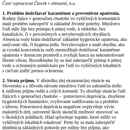
Časť vypracoval Človek v ohrození, n.o.
1. Problém dodržiavať karanténne a preventívne opatrenia.
Rodiny žijúce v generačnej chudobe vo vylúčených komunitách
majú problém zabezpečiť si základné životné potreby. Množstvo
ľudí stále žije bez prístupu k pitnej vode, k elektrike, bez
kanalizácie, či v provizórnych a nevyhovujúcich obydliach.
Absencia vody bráni dodržiavať základné hygienické opatrenia, ako
umývanie rúk, či hygiena jedla. Nevyhovujúce a malé obydlia, ako
aj vysoká koncentrácia osôb znemožňujú dodržiavať karanténne
opatrenia v domácom prostredí a zvyšujú šancu na nekontrolované
šírenie vírusu. Bezodkladne by sa mal zabezpečiť prístup k pitnej
vode a ochranným pomôckam pre ľudí vo vylúčených lokalitách
s cieľom znížiť prenos ochorenia.
2. Strata príjmu.
V dôsledku zlej ekonomickej situácie na
Slovensku a z dôvodu návratu množstva ľudí zo zahraničia došlo
k zníženiu príjmu rodín a celých komunít. To zhoršuje situáciu ľudí
žijúcich v generačnej chudobe – potravinová deprivácia, zhoršenie
hygienických štandardov, zvyšovanie zadlžovania sa a problém
s úžerou. Potravinová deprivácia negatívne ovplyvňuje vývin
maloletých detí, zatvorené školy ukončili možnosť stravovať sa
v školských jedálňach. Hlad spôsobuje napätie, ktoré môže vo
vylúčených lokalitách eskalovať. Preto by sa mala zabezpečiť
distribúcia základných potravín pre rodiny bez príjmu, ako