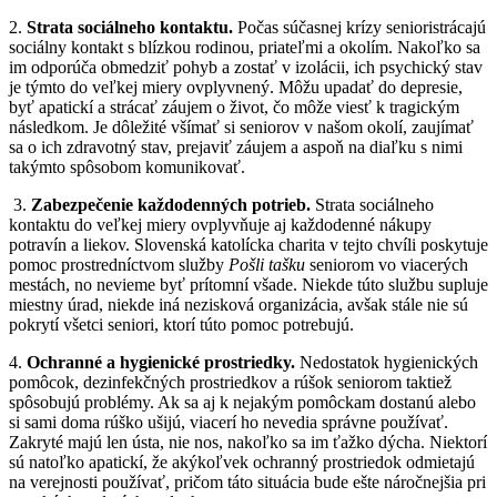
2.
Strata sociálneho kontaktu.
Počas súčasnej krízy senioristrácajú
sociálny kontakt s blízkou rodinou, priateľmi a okolím. Nakoľko sa
im odporúča obmedziť pohyb a zostať v izolácii, ich psychický stav
je týmto do veľkej miery ovplyvnený. Môžu upadať do depresie,
byť apatickí a strácať záujem o život, čo môže viesť k tragickým
následkom. Je dôležité všímať si seniorov v našom okolí, zaujímať
sa o ich zdravotný stav, prejaviť záujem a aspoň na diaľku s nimi
takýmto spôsobom komunikovať.
3.
Zabezpečenie každodenných potrieb.
Strata sociálneho
kontaktu do veľkej miery ovplyvňuje aj každodenné nákupy
potravín a liekov. Slovenská katolícka charita v tejto chvíli poskytuje
pomoc prostredníctvom služby
Pošli tašku
seniorom vo viacerých
mestách, no nevieme byť prítomní všade. Niekde túto službu supluje
miestny úrad, niekde iná nezisková organizácia, avšak stále nie sú
pokrytí všetci seniori, ktorí túto pomoc potrebujú.
4.
Ochranné a hygienické prostriedky.
Nedostatok hygienických
pomôcok, dezinfekčných prostriedkov a rúšok seniorom taktiež
spôsobujú problémy. Ak sa aj k nejakým pomôckam dostanú alebo
si sami doma rúško ušijú, viacerí ho nevedia správne používať.
Zakryté majú len ústa, nie nos, nakoľko sa im ťažko dýcha. Niektorí
sú natoľko apatickí, že akýkoľvek ochranný prostriedok odmietajú
na verejnosti používať, pričom táto situácia bude ešte náročnejšia pri