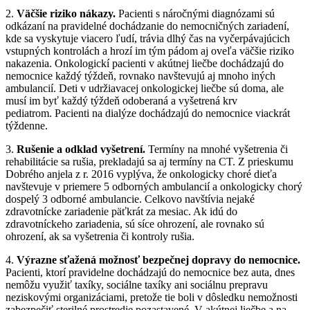
2.
Väčšie riziko nákazy.
Pacienti s náročnými diagnózami sú
odkázaní na pravidelné dochádzanie do nemocničných zariadení,
kde sa vyskytuje viacero ľudí, trávia dlhý čas na vyčerpávajúcich
vstupných kontrolách a hrozí im tým pádom aj oveľa väčšie riziko
nakazenia. Onkologickí pacienti v akútnej liečbe dochádzajú do
nemocnice každý týždeň, rovnako navštevujú aj mnoho iných
ambulancií. Deti v udržiavacej onkologickej liečbe sú doma, ale
musí im byť každý týždeň odoberaná a vyšetrená krv
pediatrom. Pacienti na dialýze dochádzajú do nemocnice viackrát
týždenne.
3.
Rušenie a odklad vyšetrení.
Termíny na mnohé vyšetrenia či
rehabilitácie sa rušia, prekladajú sa aj termíny na CT. Z prieskumu
Dobrého anjela z r. 2016 vyplýva, že onkologicky choré dieťa
navštevuje v priemere 5 odborných ambulancií a onkologicky chorý
dospelý 3 odborné ambulancie. Celkovo navštívia nejaké
zdravotnícke zariadenie päťkrát za mesiac. Ak idú do
zdravotníckeho zariadenia, sú síce ohrození, ale rovnako sú
ohrození, ak sa vyšetrenia či kontroly rušia.
4.
Výrazne sťažená možnosť bezpečnej dopravy do nemocnice.
Pacienti, ktorí pravidelne dochádzajú do nemocnice bez auta, dnes
nemôžu využiť taxíky, sociálne taxíky ani sociálnu prepravu
neziskovými organizáciami, pretože tie boli v dôsledku nemožnosti
zabezpečiť sterilné prostredie pozastavené
.
V akútnej liečbe a na