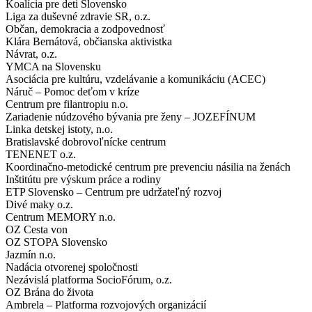
Koalícia pre deti Slovensko
Liga za duševné zdravie SR, o.z.
Občan, demokracia a zodpovednosť
Klára Bernátová, občianska aktivistka
Návrat, o.z.
YMCA na Slovensku
Asociácia pre kultúru, vzdelávanie a komunikáciu (ACEC)
Náruč – Pomoc deťom v kríze
Centrum pre filantropiu n.o.
Zariadenie núdzového bývania pre ženy – JOZEFÍNUM
Linka detskej istoty, n.o.
Bratislavské dobrovoľnícke centrum
TENENET o.z.
Koordinačno-metodické centrum pre prevenciu násilia na ženách
Inštitútu pre výskum práce a rodiny
ETP Slovensko – Centrum pre udržateľný rozvoj
Divé maky o.z.
Centrum MEMORY n.o.
OZ Cesta von
OZ STOPA Slovensko
Jazmín n.o.
Nadácia otvorenej spoločnosti
Nezávislá platforma SocioFórum, o.z.
OZ Brána do života
Ambrela – Platforma rozvojových organizácií