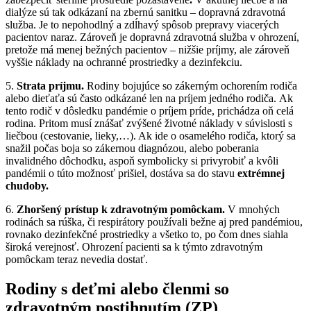
dialýze sú tak odkázaní na zbernú sanitku – dopravná zdravotná
služba. Je to nepohodlný a zdĺhavý spôsob prepravy viacerých
pacientov naraz. Zároveň je dopravná zdravotná služba v ohrození,
pretože má menej bežných pacientov – nižšie príjmy, ale zároveň
vyššie náklady na ochranné prostriedky a dezinfekciu.
5.
Strata príjmu.
Rodiny bojujúce so zákerným ochorením rodiča
alebo dieťaťa sú často odkázané len na príjem jedného rodiča. Ak
tento rodič v dôsledku pandémie o príjem príde, prichádza oň celá
rodina. Pritom musí znášať zvýšené životné náklady v súvislosti s
liečbou (cestovanie, lieky,…). Ak ide o osamelého rodiča, ktorý sa
snažil počas boja so zákernou diagnózou, alebo poberania
invalidného dôchodku, aspoň symbolicky si privyrobiť a kvôli
pandémii o túto možnosť prišiel, dostáva sa do stavu
extrémnej
chudoby.
6.
Zhoršený prístup k zdravotným pomôckam.
V mnohých
rodinách sa rúška, či respirátory používali bežne aj pred pandémiou,
rovnako dezinfekčné prostriedky a všetko to, po čom dnes siahla
široká verejnosť. Ohrození pacienti sa k týmto zdravotným
pomôckam teraz nevedia dostať.
Rodiny s deťmi alebo členmi so
zdravotným postihnutím (ZP)