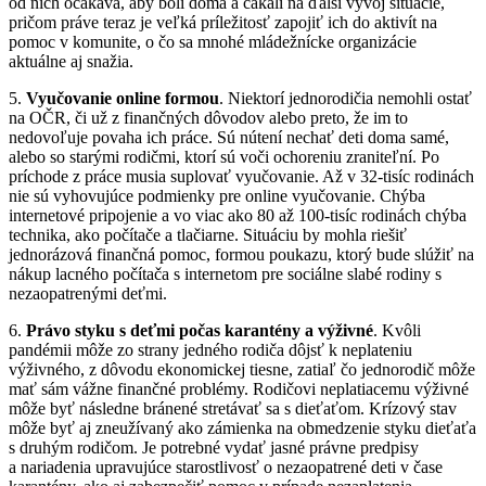
od nich očakáva, aby boli doma a čakali na ďalší vývoj situácie,
pričom práve teraz je veľká príležitosť zapojiť ich do aktivít na
pomoc v komunite, o čo sa mnohé mládežnícke organizácie
aktuálne aj snažia.
5.
Vyučovanie online formou
. Niektorí jednorodičia nemohli ostať
na OČR, či už z finančných dôvodov alebo preto, že im to
nedovoľuje povaha ich práce. Sú nútení nechať deti doma samé,
alebo so starými rodičmi, ktorí sú voči ochoreniu zraniteľní. Po
príchode z práce musia suplovať vyučovanie. Až v 32-tisíc rodinách
nie sú vyhovujúce podmienky pre online vyučovanie. Chýba
internetové pripojenie a vo viac ako 80 až 100-tisíc rodinách chýba
technika, ako počítače a tlačiarne. Situáciu by mohla riešiť
jednorázová finančná pomoc, formou poukazu, ktorý bude slúžiť na
nákup lacného počítača s internetom pre sociálne slabé rodiny s
nezaopatrenými deťmi.
6.
Právo styku s deťmi počas karantény a výživné
. Kvôli
pandémii môže zo strany jedného rodiča dôjsť k neplateniu
výživného, z dôvodu ekonomickej tiesne, zatiaľ čo jednorodič môže
mať sám vážne finančné problémy. Rodičovi neplatiacemu výživné
môže byť následne bránené stretávať sa s dieťaťom. Krízový stav
môže byť aj zneužívaný ako zámienka na obmedzenie styku dieťaťa
s druhým rodičom. Je potrebné vydať jasné právne predpisy
a nariadenia upravujúce starostlivosť o nezaopatrené deti v čase