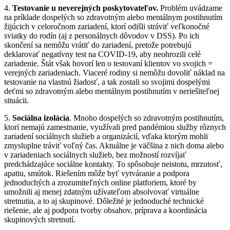
4.
Testovanie u neverejných poskytovateľov.
Problém uvádzame
na príklade dospelých so zdravotným alebo mentálnym postihnutím
žijúcich v celoročnom zariadení, ktorí odišli stráviť veľkonočné
sviatky do rodín (aj z personálnych dôvodov v DSS). Po ich
skončení sa nemôžu vrátiť do zariadení, pretože potrebujú
deklarovať negatívny test na COVID-19, aby neohrozili celé
zariadenie. Štát však hovorí len o testovaní klientov vo svojich =
verejných zariadeniach. Viaceré rodiny si nemôžu dovoliť náklad na
testovanie na vlastnú žiadosť, a tak zostali so svojimi dospelými
deťmi so zdravotným alebo mentálnym postihnutím v neriešiteľnej
situácii.
5.
Sociálna izolácia
. Mnoho dospelých so zdravotným postihnutím,
ktorí nemajú zamestnanie, využívali pred pandémiou služby rôznych
zariadení sociálnych služieb a organizácií, vďaka ktorým mohli
zmysluplne tráviť voľný čas. Aktuálne je väčšina z nich doma alebo
v zariadeniach sociálnych služieb, bez možností rozvíjať
predchádzajúce sociálne kontakty. To spôsobuje neistotu, mrzutosť,
apatiu, smútok. Riešením môže byť vytváranie a podpora
jednoduchých a zrozumiteľných online platforiem, ktoré by
umožnili aj menej zdatným užívateľom absolvovať virtuálne
stretnutia, a to aj skupinové. Dôležité je jednoduché technické
riešenie, ale aj podpora tvorby obsahov, príprava a koordinácia
skupinových stretnutí.