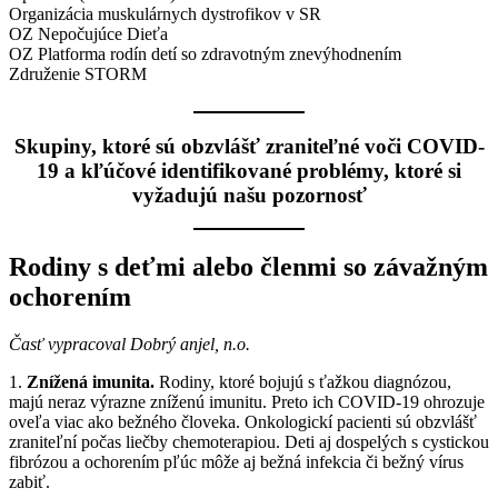
Organizácia muskulárnych dystrofikov v SR
OZ Nepočujúce Dieťa
OZ Platforma rodín detí so zdravotným znevýhodnením
Združenie STORM
Skupiny, ktoré sú obzvlášť zraniteľné voči COVID-
19 a kľúčové identifikované problémy, ktoré si
vyžadujú našu pozornosť
Rodiny s deťmi alebo členmi so závažným
ochorením
Časť vypracoval Dobrý anjel, n.o.
1.
Znížená imunita.
Rodiny, ktoré bojujú s ťažkou diagnózou,
majú neraz výrazne zníženú imunitu. Preto ich COVID-19 ohrozuje
oveľa viac ako bežného človeka. Onkologickí pacienti sú obzvlášť
zraniteľní počas liečby chemoterapiou. Deti aj dospelých s cystickou
fibrózou a ochorením pľúc môže aj bežná infekcia či bežný vírus
zabiť.