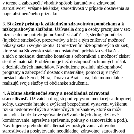
v teréne a zabezpečiť vhodný spôsob karantény a zdravotnú
starostlivosť, vrátane lekárskej starostlivosti v prípade dostavenia sa
napr. abstinenčného príznaku.
3.
Sťažený prístup k základným zdravotným pomôckam a k
nízkoprahovým službám.
Užívatelia drog a osoby pracujúce v sex-
biznise denne potrebujú možnosť získať čisté, sterilné pomôcky
(injekčné striekačky, prezervatívy a iné) a tým znižovať možnosť
nákazy seba i svojho okolia. Obmedzením nízkoprahových služieb,
ktoré sú na Slovensku stále nedostatočné, prichádza veľká časť
z nich o možnosť denného kontaktu s odborníkmi a možnosť získať
sterilný materiál. Problémom je tiež dostupnosť ochranných rúšok
a dezinfekčných materiálov. Navrhujeme posilniť nízkoprahové
programy a zabezpečiť dostatok materiálnej pomoci aj v iných
mestách ako Sereď, Nitra, Trnava a Bratislava, kde momentálne
realizujú svoje služby tri občianske združenia.
4.
Akútne abstinenčné stavy a neodkladná zdravotná
starostlivosť.
Užívatelia drog sú pod vplyvom meniacej sa drogovej
scény, uzavretia hraníc a zvýšenej bezpečnosti vystavení vyššiemu
riziku nedobrovoľných abstinenčných príznakov, ktoré sa môžu
pretaviť ako rizikové správanie (užívanie iných drog, rizikové
kombinovanie, agresívne správanie, pokusy o samovraždu a pod.).
Navrhujeme prehodnotiť alternatívy poskytovania zdravotnej
starostlivosti a poskytovanie neodkladnej zdravotnej starostlivosti