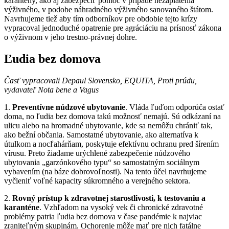
karantény, ako aj zabezpečiť pomoc v prípade nezaplatenia
výživného, v podobe náhradného výživného sanovaného štátom.
Navrhujeme tiež aby tím odborníkov pre obdobie tejto krízy
vypracoval jednoduché opatrenie pre agráciáciu na prísnosť zákona
o výživnom v jeho trestno-právnej dohre.
Ľudia bez domova
Časť vypracovali Depaul Slovensko, EQUITA, Proti prúdu,
vydavateľ Nota bene a Vagus
1.
Preventívne núdzové ubytovanie
. Vláda ľuďom odporúča ostať
doma, no ľudia bez domova takú možnosť nemajú. Sú odkázaní na
ulicu alebo na hromadné ubytovanie, kde sa nemôžu chrániť tak,
ako bežní občania. Samostatné ubytovanie, ako alternatíva k
útulkom a nocľahárňam, poskytuje efektívnu ochranu pred šírením
vírusu. Preto žiadame urýchlené zabezpečenie núdzového
ubytovania „garzónkového typu“ so samostatným sociálnym
vybavením (na báze dobrovoľnosti). Na tento účel navrhujeme
vyčleniť voľné kapacity súkromného a verejného sektora.
2.
Rovný prístup k zdravotnej starostlivosti, k testovaniu a
karanténe
. Vzhľadom na vysoký vek či chronické zdravotné
problémy patria ľudia bez domova v čase pandémie k najviac
zraniteľným skupinám. Ochorenie môže mať pre nich fatálne