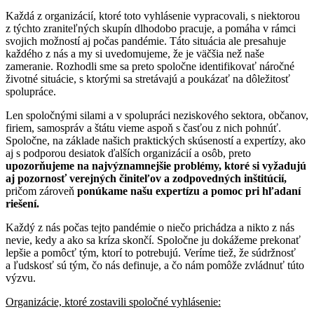
Každá z organizácií, ktoré toto vyhlásenie vypracovali, s niektorou
z týchto zraniteľných skupín dlhodobo pracuje, a pomáha v rámci
svojich možností aj počas pandémie. Táto situácia ale presahuje
každého z nás a my si uvedomujeme, že je väčšia než naše
zameranie. Rozhodli sme sa preto spoločne identifikovať náročné
životné situácie, s ktorými sa stretávajú a poukázať na dôležitosť
spolupráce.
Len spoločnými silami a v spolupráci neziskového sektora, občanov,
firiem, samospráv a štátu vieme aspoň s časťou z nich pohnúť.
Spoločne, na základe našich praktických skúseností a expertízy, ako
aj s podporou desiatok ďalších organizácií a osôb, preto
upozorňujeme na najvýznamnejšie problémy, ktoré si vyžadujú
aj pozornosť verejných činiteľov a zodpovedných inštitúcií,
pričom zároveň
ponúkame našu expertízu a pomoc pri hľadaní
riešení.
Každý z nás počas tejto pandémie o niečo prichádza a nikto z nás
nevie, kedy a ako sa kríza skončí. Spoločne ju dokážeme prekonať
lepšie a pomôcť tým, ktorí to potrebujú. Veríme tiež, že súdržnosť
a ľudskosť sú tým, čo nás definuje, a čo nám pomôže zvládnuť túto
výzvu.
Organizácie, ktoré zostavili spoločné vyhlásenie: