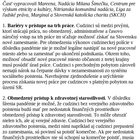
Časť vypracovali Mareena, Nadácia Milana Šimečku, Centrum pre
výskum etnicity a kultúry, Nitrianska komunitná nadácia, Liga za
ľudské práva, Marginal a Slovenská katolícka charita (SKCH)
1.
Bariéry v prístupe na trh práce
. Cudzinci sú medzi prvými,
ktorí strácajú prácu, no obmedzený, administratívne a časovo
náročný vstup na trh práce im sťažuje možnosť získať na Slovensku
nové zamestnanie. Pre obmedzenia výkonov cudzineckej polície v
dôsledku pandémie nie je možné legálne nastúpiť na nové pracovné
miesto alebo sa zamestnať po ukončení podnikania. Okrem toho,
možnosť obsadiť nové pracovné miesto občanom z tretej krajiny
musí posúdiť úrad práce. Cudzinci s prechodným pobytom zároveň
nemajú nárok na čerpanie dávky v nezamestnanosti zo systému
sociálneho poistenia. Navrhujeme zjednodušenie a urýchlenie
procesu získania novej práce pre cudzincov s platným pobytom na
území SR.
2.
Obmedzený prístup k zdravotnej starostlivosti
. V dôsledku
šírenia pandémie je možné, že cudzinci bez verejného zdravotného
poistenia budú mať pre nedostatok finančných prostriedkov
obmedzený prístup k zdravotnej starostlivosti. To môže ohroziť
nielen ich, ale aj verejné zdravie. Cudzinci bez verejného
zdravotného poistenia, medzi nimi napríklad aj cudzinci prepustení
zo zamestnania, sú povinní sa poistiť komerčne. Ak pre nedostatok
finančných prostriedkov nie sú schopní sa komerčne poistiť, musia