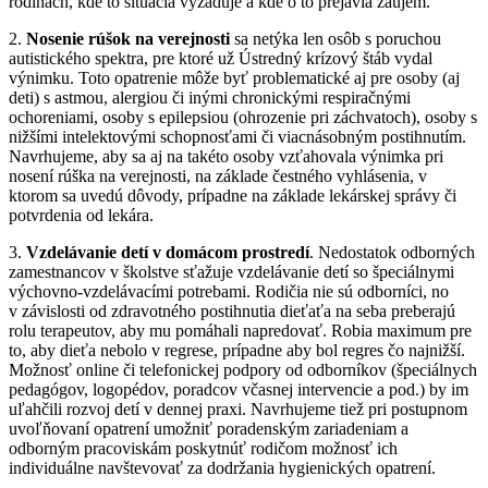
rodinách, kde to situácia vyžaduje a kde o to prejavia záujem.
2.
Nosenie rúšok na verejnosti
sa netýka len osôb s poruchou
autistického spektra, pre ktoré už Ústredný krízový štáb vydal
výnimku. Toto opatrenie môže byť problematické aj pre osoby (aj
deti) s astmou, alergiou či inými chronickými respiračnými
ochoreniami, osoby s epilepsiou (ohrozenie pri záchvatoch), osoby s
nižšími intelektovými schopnosťami či viacnásobným postihnutím.
Navrhujeme, aby sa aj na takéto osoby vzťahovala výnimka pri
nosení rúška na verejnosti, na základe čestného vyhlásenia, v
ktorom sa uvedú dôvody, prípadne na základe lekárskej správy či
potvrdenia od lekára.
3.
Vzdelávanie detí v domácom prostredí
. Nedostatok odborných
zamestnancov v školstve sťažuje vzdelávanie detí so špeciálnymi
výchovno-vzdelávacími potrebami. Rodičia nie sú odborníci, no
v závislosti od zdravotného postihnutia dieťaťa na seba preberajú
rolu terapeutov, aby mu pomáhali napredovať. Robia maximum pre
to, aby dieťa nebolo v regrese, prípadne aby bol regres čo najnižší.
Možnosť online či telefonickej podpory od odborníkov (špeciálnych
pedagógov, logopédov, poradcov včasnej intervencie a pod.) by im
uľahčili rozvoj detí v dennej praxi. Navrhujeme tiež pri postupnom
uvoľňovaní opatrení umožniť poradenským zariadeniam a
odborným pracoviskám poskytnúť rodičom možnosť ich
individuálne navštevovať za dodržania hygienických opatrení.