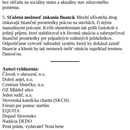
bez ohľadu na sociálny status a aktuálny stav zdravotného
poistenia.
5.
Sťažená možnosť získania financií.
Mnohí užívatelia drog
získavajú finančné prostriedky prácou na stavbách, či inými
manuálnymi prácami. Kvôli obmedzeniam tak prišli častokrát o
jediný príjem, ktorí stabilizoval ich životnú situáciu a zabezpečoval
finančné prostriedky pre prípadných rodinných príslušníkov.
Odporúčame vytvoriť náhradný systém, ktorý by dokázal zaistiť
financie a klienti by tak nemuseli riešiť situáciu napríklad trestnou
činnosťou.
Autori vyhlásenia:
Človek v ohrození, n.o.
Dobrý anjel, n.o.
Centrum Slniečko, n.o.
OZ Mládež ulice
Jeden rodič, n.o.
Slovenská katolícka charita (SKCH)
Fórum pre pomoc starším
EQUITA
Depaul Slovensko
Nadácia DEDO
Proti prúdu, vydavateľ Nota bene