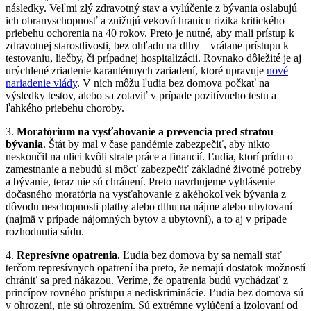
následky. Veľmi zlý zdravotný stav a vylúčenie z bývania oslabujú
ich obranyschopnosť a znižujú vekovú hranicu rizika kritického
priebehu ochorenia na 40 rokov. Preto je nutné, aby mali prístup k
zdravotnej starostlivosti, bez ohľadu na dlhy – vrátane prístupu k
testovaniu, liečby, či prípadnej hospitalizácii. Rovnako dôležité je aj
urýchlené zriadenie karanténnych zariadení, ktoré upravuje
nové
nariadenie vlády
. V nich môžu ľudia bez domova počkať na
výsledky testov, alebo sa zotaviť v prípade pozitívneho testu a
ľahkého priebehu choroby.
3.
Moratórium na vysťahovanie a prevencia pred stratou
bývania
. Štát by mal v čase pandémie zabezpečiť, aby nikto
neskončil na ulici kvôli strate práce a financií. Ľudia, ktorí prídu o
zamestnanie a nebudú si môcť zabezpečiť základné životné potreby
a bývanie, teraz nie sú chránení. Preto navrhujeme vyhlásenie
dočasného moratória na vysťahovanie z akéhokoľvek bývania z
dôvodu neschopnosti platby alebo dlhu na nájme alebo ubytovaní
(najmä v prípade nájomných bytov a ubytovní), a to aj v prípade
rozhodnutia súdu.
4.
Represívne opatrenia.
Ľudia bez domova by sa nemali stať
terčom represívnych opatrení iba preto, že nemajú dostatok možností
chrániť sa pred nákazou. Veríme, že opatrenia budú vychádzať z
princípov rovného prístupu a nediskriminácie. Ľudia bez domova sú
v ohrození, nie sú ohrozením. Sú extrémne vylúčení a izolovaní od