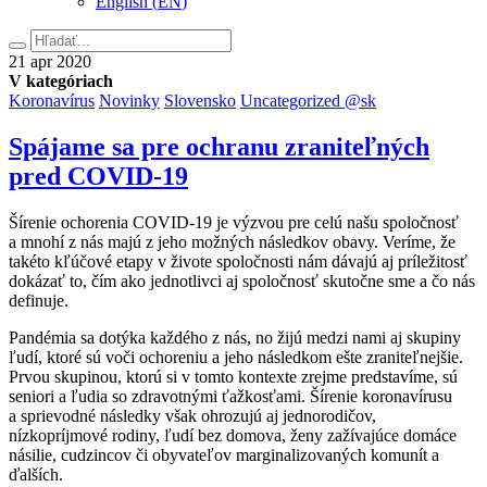
English
(
EN
)
Hľadať
21.
21
apr
2020
apríla
V kategóriach
2020
Koronavírus
Novinky
Slovensko
Uncategorized @sk
Spájame sa pre ochranu zraniteľných
pred COVID-19
Šírenie ochorenia COVID-19 je výzvou pre celú našu spoločnosť
a mnohí z nás majú z jeho možných následkov obavy. Veríme, že
takéto kľúčové etapy v živote spoločnosti nám dávajú aj príležitosť
dokázať to, čím ako jednotlivci aj spoločnosť skutočne sme a čo nás
definuje.
Pandémia sa dotýka každého z nás, no žijú medzi nami aj skupiny
ľudí, ktoré sú voči ochoreniu a jeho následkom ešte zraniteľnejšie.
Prvou skupinou, ktorú si v tomto kontexte zrejme predstavíme, sú
seniori a ľudia so zdravotnými ťažkosťami. Šírenie koronavírusu
a sprievodné následky však ohrozujú aj jednorodičov,
nízkopríjmové rodiny, ľudí bez domova, ženy zažívajúce domáce
násilie, cudzincov či obyvateľov marginalizovaných komunít a
ďalších.