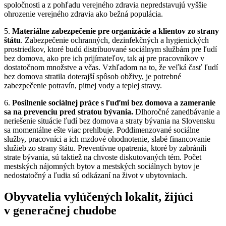
spoločnosti a z pohľadu verejného zdravia nepredstavujú vyššie
ohrozenie verejného zdravia ako bežná populácia.
5.
Materiálne zabezpečenie pre organizácie a klientov zo strany
štátu
. Zabezpečenie ochranných, dezinfekčných a hygienických
prostriedkov, ktoré budú distribuované sociálnym službám pre ľudí
bez domova, ako pre ich prijímateľov, tak aj pre pracovníkov v
dostatočnom množstve a včas. Vzhľadom na to, že veľká časť ľudí
bez domova stratila doterajší spôsob obživy, je potrebné
zabezpečenie potravín, pitnej vody a teplej stravy.
6.
Posilnenie sociálnej práce s ľuďmi bez domova a zameranie
sa na prevenciu pred stratou bývania.
Dlhoročné zanedbávanie a
neriešenie situácie ľudí bez domova a straty bývania na Slovensku
sa momentálne ešte viac prehlbuje. Poddimenzované sociálne
služby, pracovníci a ich mzdové ohodnotenie, slabé financovanie
služieb zo strany štátu. Preventívne opatrenia, ktoré by zabránili
strate bývania, sú taktiež na chvoste diskutovaných tém. Počet
mestských nájomných bytov a mestských sociálnych bytov je
nedostatočný a ľudia sú odkázaní na život v ubytovniach.
Obyvatelia vylúčených lokalít, žijúci
v generačnej chudobe