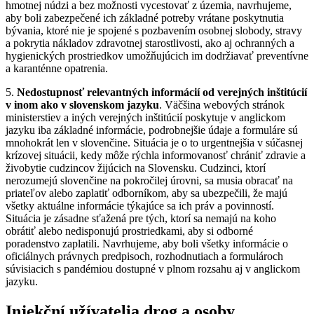
hmotnej núdzi a bez možnosti vycestovať z územia, navrhujeme,
aby boli zabezpečené ich základné potreby vrátane poskytnutia
bývania, ktoré nie je spojené s pozbavením osobnej slobody, stravy
a pokrytia nákladov zdravotnej starostlivosti, ako aj ochranných a
hygienických prostriedkov umožňujúcich im dodržiavať preventívne
a karanténne opatrenia.
5.
Nedostupnosť relevantných informácií od verejných inštitúcií
v inom ako v slovenskom jazyku
. Väčšina webových stránok
ministerstiev a iných verejných inštitúcií poskytuje v anglickom
jazyku iba základné informácie, podrobnejšie údaje a formuláre sú
mnohokrát len v slovenčine. Situácia je o to urgentnejšia v súčasnej
krízovej situácii, kedy môže rýchla informovanosť chrániť zdravie a
živobytie cudzincov žijúcich na Slovensku. Cudzinci, ktorí
nerozumejú slovenčine na pokročilej úrovni, sa musia obracať na
priateľov alebo zaplatiť odborníkom, aby sa ubezpečili, že majú
všetky aktuálne informácie týkajúce sa ich práv a povinností.
Situácia je zásadne sťažená pre tých, ktorí sa nemajú na koho
obrátiť alebo nedisponujú prostriedkami, aby si odborné
poradenstvo zaplatili. Navrhujeme, aby boli všetky informácie o
oficiálnych právnych predpisoch, rozhodnutiach a formulároch
súvisiacich s pandémiou dostupné v plnom rozsahu aj v anglickom
jazyku.
Injekční užívatelia drog a osoby