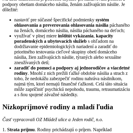
podpory obetiam domáceho násilia, ženám zažívajúcim násilie. Je
dôležité:
nastaviť pre súčasné špecifické podmienky
systém
ohlasovania a preverovania ohlasovania násilia
páchaného
na ženách, domáceho násilia, násilia páchaného na deťoch;
využívať v plnej miere
inštitút vykázania
,
kapacity
poradenských a ubytovacích služieb
s ohľadom na
dodržiavanie epidemiologických nariadení a zaradiť do
prioritného testovania cieľové skupiny obetí domáceho
násilia, žien zažívajúcich násilie, týraných alebo sexuálne
zneužívaných detí;
zaradiť do pomoci a podpory aj jednorodičov a viacdetné
rodiny
. Mnohí z nich prežili ťažké obdobie násilia a strach z
toho, že nedokážu zabezpečiť rodinu nahráva násilníkom,
najmä tým, ktorí nemajú finančné ťažkosti. Celá táto situácia
môže zapríčiniť psychickú nepohodu, traumu, retraumatizáciu
a s ňou spojené závažné následky.
Nízkopríjmové rodiny a mladí ľudia
Časť vypracovali OZ Mládež ulice a Jeden rodič, n.o.
1.
Strata príjmu
. Rodiny prichádzajú o príjem. Napríklad