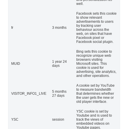
well.
Facebook sets this cookie
to show relevant
advertisements to users
by tracking user
fr
3 months
behaviour across the
web, on sites that have
Facebook pixel or
Facebook social plugin.
Bing sets this cookie to
recognize unique web
browsers visiting
1 year 24
MUID
Microsoft sites. This
days
cookie is used for
advertising, site analytics,
and other operations.
A cookie set by YouTube
to measure bandwidth
5 months
VISITOR_INFO1_LIVE
that determines whether
27 days
the user gets the new or
old player interface.
YSC cookie is set by
Youtube and is used to
YSC
session
track the views of
embedded videos on
Youtube pages.