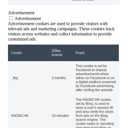
Advertisement
Advertisement
Advertisement cookies are used to provide visitors with
relevant ads and marketing campaigns. These cookies track
visitors across websites and collect information to provide
customized ads.
Dĺžka
Cookie
Popis
trvania
This cookie is set by
Facebook to display
advertisements when
_fbp
3 months
either on Facebook or on
a digital platform powered
by Facebook advertising,
after visiting the website.
The ANONCHK cookie,
set by Bing, is used to
store a user's session ID
and also verify the clicks
ANONCHK
10 minutes
from ads on the Bing
search engine. The
cookie helps in reporting
and personalization as