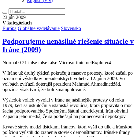
English
(
EN
)
Hľadať
23.
23
jún
2009
júna
V kategóriach
2009
Európa
Globálne vzdelávanie
Slovensko
Podporujeme nenásilné riešenie situácie v
Iráne (2009)
Normal 0 21 false false false MicrosoftInternetExplorer4
V Iráne už druhý týždeň pokračujú masové protesty, ktoré začali po
oznámení výsledkov prezidentských volieb z 12. júna 2009. Vo
voľbách zvíťazil doterajší prezident Mahmúd Ahmadínedžád,
opozícia však tvrdí, že boli zmanipulované.
Výsledok volieb vyvolal v Iráne najnásilnejšie protesty od roku
1979, keď sa uskutočnila islamská revolúcia, ktorá pripravila o moc
šacha podporovaného Spojenými štátmi americkými. Irán obvinil
Západ a jeho médiá, že sa podieľajú na podnecovaní nepokojov.
Krvavé strety medzi tisíckami Iráncov, ktorí vyšli do ulíc a iránskou
políciou vyústili do zranenia stoviek demonštrantov. Iránske úrady