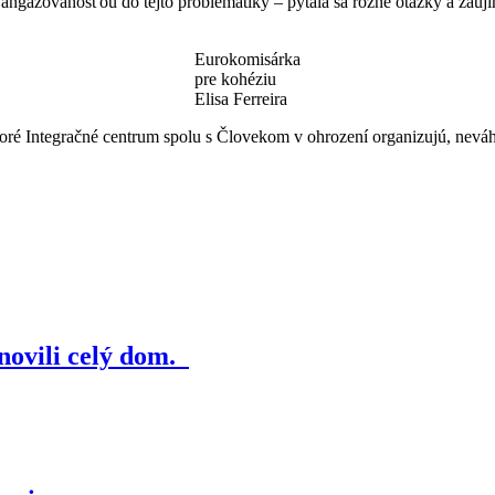
 angažovanosťou do tejto problematiky – pýtala sa rôzne otázky a zauj
Eurokomisárka
pre kohéziu
Elisa Ferreira
ktoré Integračné centrum spolu s Človekom v ohrození organizujú, neváh
novili celý dom.