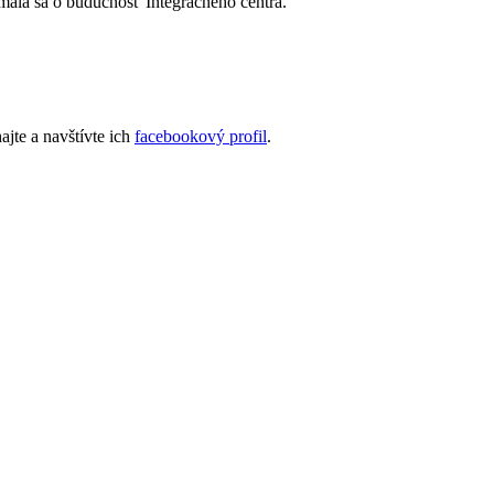
ímala sa o budúcnosť Integračného centra.
ajte a navštívte ich
facebookový profil
.