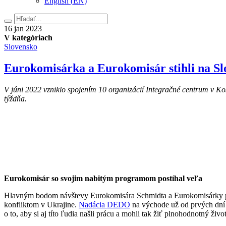
English
(
EN
)
Hľadať
16.
16
jan
2023
januára
V kategóriach
2023
Slovensko
Eurokomisárka a Eurokomisár stihli na Sl
V júni 2022 vzniklo spojením 10 organizácií Integračné centrum v Ko
týždňa.
Eurokomisár so svojim nabitým programom postíhal veľa
Hlavným bodom návštevy Eurokomisára Schmidta a Eurokomisárky pre 
konfliktom v Ukrajine.
Nadácia DEDO
na východe už od prvých dní 
o to, aby si aj títo ľudia našli prácu a mohli tak žiť plnohodnotný život