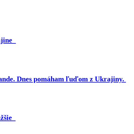
ajine
nde. Dnes pomáham ľuďom z Ukrajiny.
ažšie