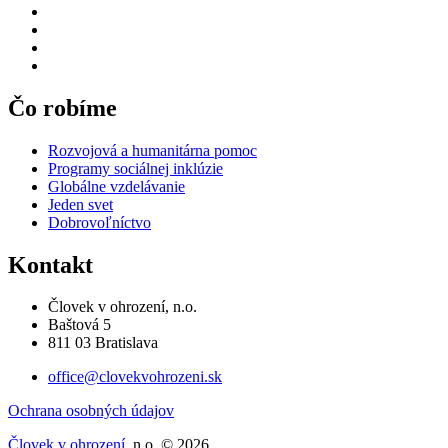
Čo robíme
Rozvojová a humanitárna pomoc
Programy sociálnej inklúzie
Globálne vzdelávanie
Jeden svet
Dobrovoľníctvo
Kontakt
Človek v ohrození, n.o.
Baštová 5
811 03 Bratislava
office@clovekvohrozeni.sk
Ochrana osobných údajov
Človek v ohrození
, n.o. © 2026