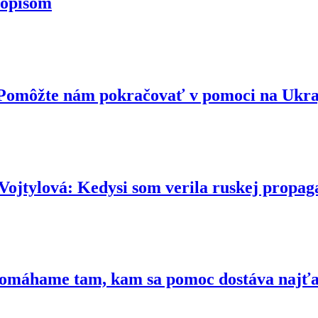
topisom
. Pomôžte nám pokračovať v pomoci na Ukr
ová: Kedysi som verila ruskej propaga
 Pomáhame tam, kam sa pomoc dostáva najť