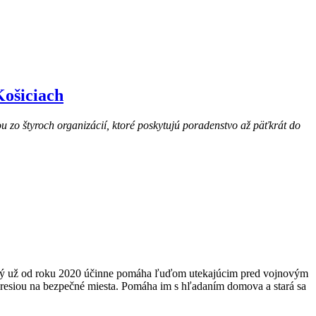
Košiciach
 zo štyroch organizácií, ktoré poskytujú poradenstvo až päťkrát do
torý už od roku 2020 účinne pomáha ľuďom utekajúcim pred vojnovým
resiou na bezpečné miesta. Pomáha im s hľadaním domova a stará sa