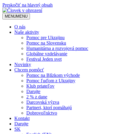
Preskočiť na hlavný obsah
MENU
MENU
O nás
Naše aktivity
Pomoc pre Ukrajinu
Pomoc na Slovensku
Humanitárna a rozvojová pomoc
Globálne vzdelávanie
Festival Jeden svet
Novinky
Chcem pomôcť
Pomoc na Blízkom východe
Pomoc ľuďom z Ukrajiny
Klub priateľov
Darujte
2 % z dane
Darcovská výzva
Partneri, ktorí pomáhajú
Dobrovoľníctvo
Kontakt
Darujte
SK