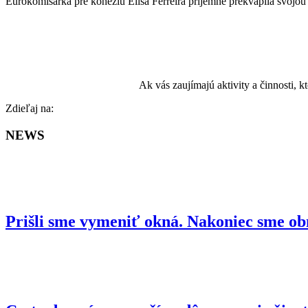
Eurokomisárka pre kohéziu Elisa Ferreira príjemne prekvapila svojou
Ak vás zaujímajú aktivity a činnosti, 
Facebook
Zdieľaj na:
NEWS
Prišli sme vymeniť okná. Nakoniec sme ob