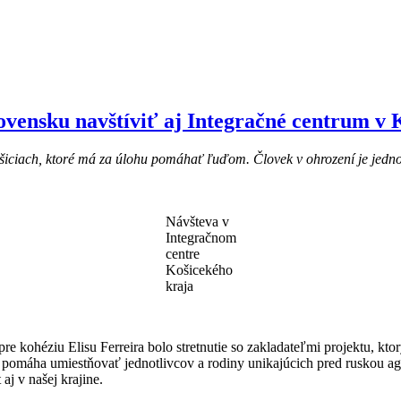
ovensku navštíviť aj Integračné centrum v 
šiciach, ktoré má za úlohu pomáhať ľuďom. Človek v ohrození je jednou
Návšteva v
Integračnom
centre
Košicekého
kraja
kohéziu Elisu Ferreira bolo stretnutie so zakladateľmi projektu, k
pomáha umiestňovať jednotlivcov a rodiny unikajúcich pred ruskou ag
 aj v našej krajine.