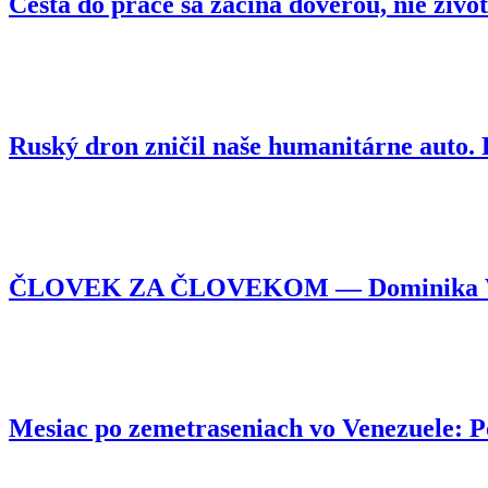
Cesta do práce sa začína dôverou, nie živo
Ruský dron zničil naše humanitárne auto
ČLOVEK ZA ČLOVEKOM — Dominika Vojtyl
Mesiac po zemetraseniach vo Venezuele: