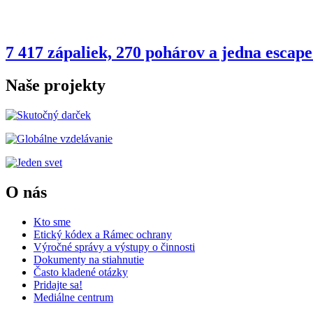
7 417 zápaliek, 270 pohárov a jedna esca
Naše projekty
O nás
Kto sme
Etický kódex a Rámec ochrany
Výročné správy a výstupy o činnosti
Dokumenty na stiahnutie
Často kladené otázky
Pridajte sa!
Mediálne centrum