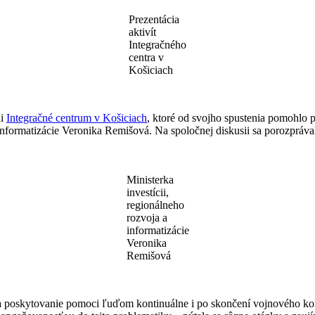
Prezentácia
aktivít
Integračného
centra v
Košiciach
ni
Integračné centrum v Košiciach
, ktoré od svojho spustenia pomohlo 
a informatizácie Veronika Remišová. Na spoločnej diskusii sa porozpráv
Ministerka
investícii,
regionálneho
rozvoja a
informatizácie
Veronika
Remišová
e a poskytovanie pomoci ľuďom kontinuálne i po skončení vojnového konf