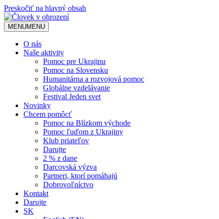
Preskočiť na hlavný obsah
MENU
MENU
O nás
Naše aktivity
Pomoc pre Ukrajinu
Pomoc na Slovensku
Humanitárna a rozvojová pomoc
Globálne vzdelávanie
Festival Jeden svet
Novinky
Chcem pomôcť
Pomoc na Blízkom východe
Pomoc ľuďom z Ukrajiny
Klub priateľov
Darujte
2 % z dane
Darcovská výzva
Partneri, ktorí pomáhajú
Dobrovoľníctvo
Kontakt
Darujte
SK