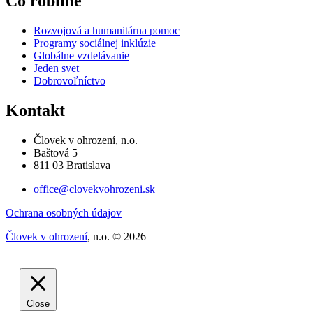
Čo robíme
Rozvojová a humanitárna pomoc
Programy sociálnej inklúzie
Globálne vzdelávanie
Jeden svet
Dobrovoľníctvo
Kontakt
Človek v ohrození, n.o.
Baštová 5
811 03 Bratislava
office@clovekvohrozeni.sk
Ochrana osobných údajov
Človek v ohrození
, n.o. © 2026
Close