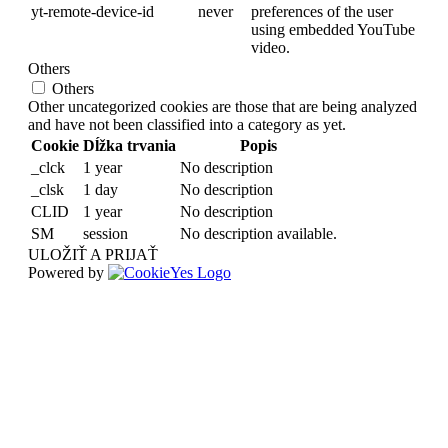
yt-remote-device-id
never
preferences of the user
using embedded YouTube
video.
Others
Others
Other uncategorized cookies are those that are being analyzed
and have not been classified into a category as yet.
Cookie
Dĺžka trvania
Popis
_clck
1 year
No description
_clsk
1 day
No description
CLID
1 year
No description
SM
session
No description available.
ULOŽIŤ A PRIJAŤ
Powered by