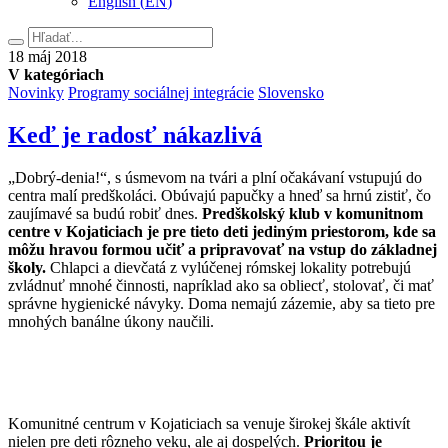
English
(
EN
)
Hľadať
18.
18
máj
2018
mája
V kategóriach
2018
Novinky
Programy sociálnej integrácie
Slovensko
Keď je radosť nákazlivá
„Dobrý-denia!“, s úsmevom na tvári a plní očakávaní vstupujú do
centra malí predškoláci. Obúvajú papučky a hneď sa hrnú zistiť, čo
zaujímavé sa budú robiť dnes.
Predškolský klub v komunitnom
centre v Kojaticiach je pre tieto deti jediným priestorom, kde sa
môžu hravou formou učiť a pripravovať na vstup do základnej
školy.
Chlapci a dievčatá z vylúčenej rómskej lokality potrebujú
zvládnuť mnohé činnosti, napríklad ako sa obliecť, stolovať, či mať
správne hygienické návyky. Doma nemajú zázemie, aby sa tieto pre
mnohých banálne úkony naučili.
Komunitné centrum v Kojaticiach sa venuje širokej škále aktivít
nielen pre deti rôzneho veku, ale aj dospelých.
Prioritou je