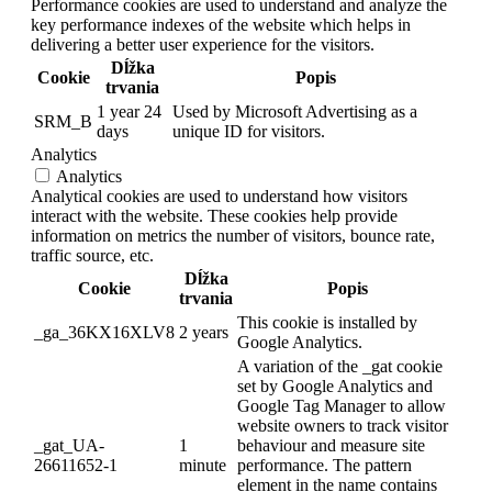
Performance cookies are used to understand and analyze the
key performance indexes of the website which helps in
delivering a better user experience for the visitors.
Dĺžka
Cookie
Popis
trvania
1 year 24
Used by Microsoft Advertising as a
SRM_B
days
unique ID for visitors.
Analytics
Analytics
Analytical cookies are used to understand how visitors
interact with the website. These cookies help provide
information on metrics the number of visitors, bounce rate,
traffic source, etc.
Dĺžka
Cookie
Popis
trvania
This cookie is installed by
_ga_36KX16XLV8
2 years
Google Analytics.
A variation of the _gat cookie
set by Google Analytics and
Google Tag Manager to allow
website owners to track visitor
_gat_UA-
1
behaviour and measure site
26611652-1
minute
performance. The pattern
element in the name contains