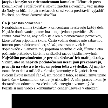
jazyk, s ktorým sú v dennodennom kontakte.
Učíme ich preto
komunikovať a rozširovať si slovnú zásobu slovenčiny, veď nástup
do školy sa blíži. Po pár mesiacoch sa už vedia predstaviť, vyjadriť,
čo chcú, používať čarovné slovíčka.
Čo je pre nás odmenou?
Nezabúdame ani na školákov, ktorí centrum navštevujú každý deň.
Najskôr doučovanie, potom hra – to je jedno z pravidiel nášho
centra. Snažíme sa, aby nešlo stále len o memorovanie poznatkov,
ktoré deťom pripomína školu. Často volíme doučovanie zábavnou
formou prostredníctvom hier, súťaží, osemsmeroviek či
doplňovačiek. Samozrejme, popritom nechýba diktát, čítanie alebo
počítanie príkladov, ktorému sa školáci raz do týždňa nevyhnú.
Najväčším povzbudením je pre nás sledovať ich malé pokroky.
Vidieť, ako sa napriek počiatočnému nezáujmu prekonávajú,
pracujú na sebe a o to viac sa potom tešia z výsledku.
Aj napriek
tomu, že to deti a mládež z rómskej komunity v Kojaticiach vo
svojom živote nemajú ľahké, ich radosť z toho, že môžu zmysluplne
tráviť čas v komunitnom centre, je nákazlivá. A nám pracovníkom je
dostatočnou odmenou za všetku našu energiu a venovaný čas.
Pozrite si milé video z komunitných centier Človeka v ohrození.