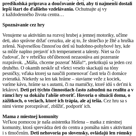
predškolská príprava a doučovanie detí, aby tí najmenší dostali
lepší štart do ďalšieho vzdelávania.
Ochutnajte aj vy
z každodenného života centra…
Spoznávanie cez hry
Venujeme sa aktivitám na rozvoj hrubej a jemnej motoriky, učíme
deti, ako správne držať ceruzku, ale aj to, že slniečko je žlté a hruška
zelená. Najveselšou činnosťou detí sú hudobno-pohybové hry, kde
sa môže naplno prejaviť ich temperament a talenty. Niet sa čo
čudovať, že v rebríčku obľúbenosti nezaostáva ani pozeranie
rozprávok. „Mášu, chceme pozerať Mášu!“, prekrikujú sa jeden cez
druhého. O okamih neskôr už všetci veselo skackajú na tóny
pesničky, vďaka ktorej sa naučili pomenovať časti tela či domáce
zvieratká. Niekedy sa len tak hráme – staviame veže z kociek,
varíme kávu, hráme sa s autami, či na mamičky, ktoré idú s deťmi k
lekárovi.
Deti pri týchto činnostiach často zabudnú na realitu a v
rámci hry sa dokážu ľahšie otvoriť. Hovoria o situácii doma, o
zážitkoch, o veciach, ktoré ich trápia, ale aj tešia.
Cez hru sa s
nimi vieme porozprávať, zblížiť, podporiť ich.
Mama z miestnej komunity
Veľkou pomocou je naša asistentka Helena – matka z miestnej
komunity, ktorá sprevádza deti do centra a pomáha nám s aktivitami
i s tlmočením.
Deti nehovoria po slovensky, ovládajú len rómsky