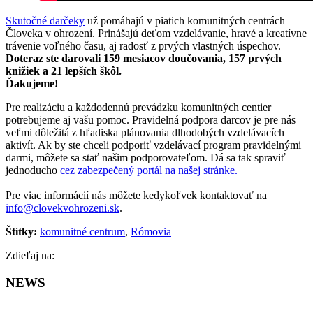
Skutočné darčeky
už pomáhajú v piatich komunitných centrách
Človeka v ohrození. Prinášajú deťom vzdelávanie, hravé a kreatívne
trávenie voľného času, aj radosť z prvých vlastných úspechov.
Doteraz ste darovali 159 mesiacov doučovania, 157 prvých
knižiek a 21 lepších škôl.
Ďakujeme!
Pre realizáciu a každodennú prevádzku komunitných centier
potrebujeme aj vašu pomoc. Pravidelná podpora darcov je pre nás
veľmi dôležitá z hľadiska plánovania dlhodobých vzdelávacích
aktivít. Ak by ste chceli podporiť vzdelávací program pravidelnými
darmi, môžete sa stať našim podporovateľom. Dá sa tak spraviť
jednoducho
cez zabezpečený portál na našej stránke.
Pre viac informácií nás môžete kedykoľvek kontaktovať na
info@clovekvohrozeni.sk
.
Štítky:
komunitné centrum
,
Rómovia
Facebook
Zdieľaj na:
NEWS