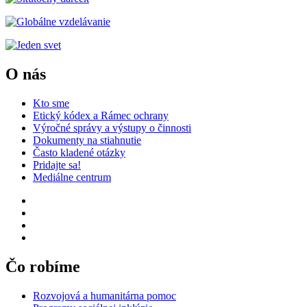
O nás
Kto sme
Etický kódex a Rámec ochrany
Výročné správy a výstupy o činnosti
Dokumenty na stiahnutie
Často kladené otázky
Pridajte sa!
Mediálne centrum
Čo robíme
Rozvojová a humanitárna pomoc