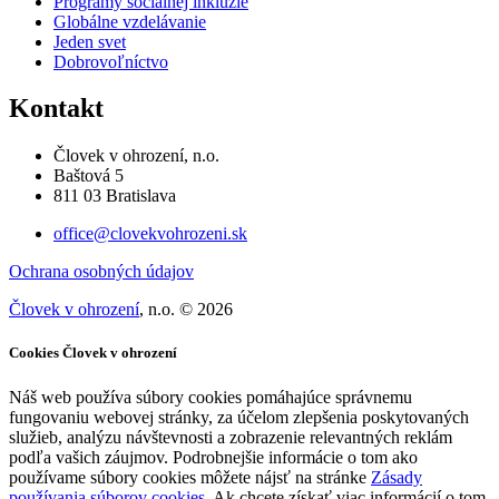
Programy sociálnej inklúzie
Globálne vzdelávanie
Jeden svet
Dobrovoľníctvo
Kontakt
Človek v ohrození, n.o.
Baštová 5
811 03 Bratislava
office@clovekvohrozeni.sk
Ochrana osobných údajov
Človek v ohrození
, n.o. © 2026
Cookies Človek v ohrození
Náš web používa súbory cookies pomáhajúce správnemu
fungovaniu webovej stránky, za účelom zlepšenia poskytovaných
služieb, analýzu návštevnosti a zobrazenie relevantných reklám
podľa vašich záujmov. Podrobnejšie informácie o tom ako
používame súbory cookies môžete nájsť na stránke
Zásady
používania súborov cookies
. Ak chcete získať viac informácií o tom,