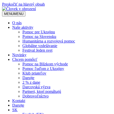
Preskočiť na hlavný obsah
MENU
MENU
O nás
Naše aktivity
Pomoc pre Ukrajinu
Pomoc na Slovensku
Humanitárna a rozvojová pomoc
Globálne vzdelávanie
Festival Jeden svet
Novinky
Chcem pomôcť
Pomoc na Blízkom východe
Pomoc ľuďom z Ukrajiny
Klub priateľov
Darujte
2 % z dane
Darcovská výzva
Partneri, ktorí pomáhajú
Dobrovoľníctvo
Kontakt
Darujte
SK