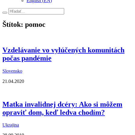
English
(
EN
)
Hľadať
Štítok: pomoc
Vzdelávanie vo vylúčených komunitách
počas pandémie
Slovensko
21.04.2020
Matka invalidnej dcéry: Ako si môžem
opraviť dom, keď ledva chodím?
Ukrajina