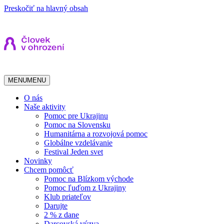
Preskočiť na hlavný obsah
MENU
MENU
O nás
Naše aktivity
Pomoc pre Ukrajinu
Pomoc na Slovensku
Humanitárna a rozvojová pomoc
Globálne vzdelávanie
Festival Jeden svet
Novinky
Chcem pomôcť
Pomoc na Blízkom východe
Pomoc ľuďom z Ukrajiny
Klub priateľov
Darujte
2 % z dane
Darcovská výzva