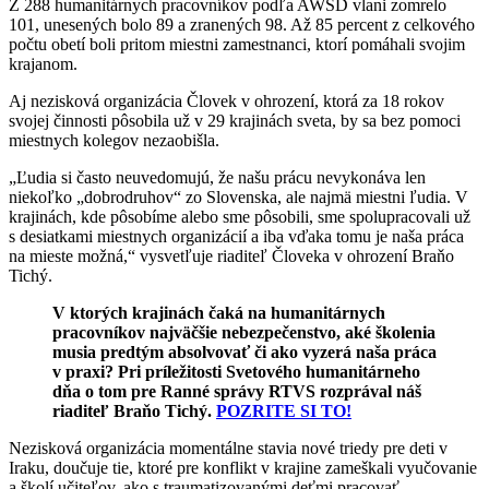
Z 288 humanitárnych pracovníkov podľa AWSD vlani zomrelo
101, unesených bolo 89 a zranených 98. Až 85 percent z celkového
počtu obetí boli pritom miestni zamestnanci, ktorí pomáhali svojim
krajanom.
Aj nezisková organizácia Človek v ohrození, ktorá za 18 rokov
svojej činnosti pôsobila už v 29 krajinách sveta, by sa bez pomoci
miestnych kolegov nezaobišla.
„Ľudia si často neuvedomujú, že našu prácu nevykonáva len
niekoľko „dobrodruhov“ zo Slovenska, ale najmä miestni ľudia. V
krajinách, kde pôsobíme alebo sme pôsobili, sme spolupracovali už
s desiatkami miestnych organizácií a iba vďaka tomu je naša práca
na mieste možná,“ vysvetľuje riaditeľ Človeka v ohrození Braňo
Tichý.
V ktorých krajinách čaká na humanitárnych
pracovníkov najväčšie nebezpečenstvo, aké školenia
musia predtým absolvovať či ako vyzerá naša práca
v praxi? Pri príležitosti Svetového humanitárneho
dňa o tom pre Ranné správy RTVS rozprával náš
riaditeľ Braňo Tichý.
POZRITE SI TO!
Nezisková organizácia momentálne stavia nové triedy pre deti v
Iraku, doučuje tie, ktoré pre konflikt v krajine zameškali vyučovanie
a školí učiteľov, ako s traumatizovanými deťmi pracovať.