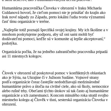
Humanitárna pracovníčka Človeka v ohrození v Iraku Michaela
Guldanová hovorí, že cieľom pomoci nie je prinášať do krajín ako
Irak nové nápady zo Západu, preto lokálni ľudia tvoria významnú
časť tímu organizácie v teréne.
„Najlepšie totiž poznajú špecifiká svojej krajiny. My ich školíme a v
mnohom poskytujeme podporu, aby už oni sami mohli byť
dodávateľmi pomoci, keďže sú v komunite aj lepšie akceptovaní,“
podotýka.
Organizácia počíta, že na jedného zahraničného pracovníka pripadá
asi 11 miestnych kolegov.
Človek v ohrození už poskytoval pomoc v konfliktných oblastiach
ako je Sýria, na Ukrajine či v Južnom Sudáne. Vojnové strany
podľa organizácie čoraz častejšie nedodržiavajú medzinárodné
humanitárne právo a útočia na civilné ciele, ako sú školy, nemocnice
alebo rušné trhy. Obeťami týchto útokov sú tak často aj humanitárne
organizácie a ich zamestnanci. Koncom minulého roka stratil svojho
miestneho kolegu aj Člověk v tísni, sesterská organizácia Človeka v
ohrození.