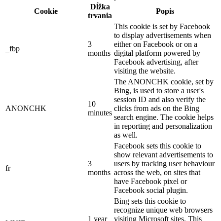
Dĺžka
Cookie
Popis
trvania
This cookie is set by Facebook
to display advertisements when
3
either on Facebook or on a
_fbp
months
digital platform powered by
Facebook advertising, after
visiting the website.
The ANONCHK cookie, set by
Bing, is used to store a user's
session ID and also verify the
10
ANONCHK
clicks from ads on the Bing
minutes
search engine. The cookie helps
in reporting and personalization
as well.
Facebook sets this cookie to
show relevant advertisements to
3
users by tracking user behaviour
fr
months
across the web, on sites that
have Facebook pixel or
Facebook social plugin.
Bing sets this cookie to
recognize unique web browsers
1 year
visiting Microsoft sites. This