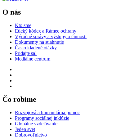
O nás
Kto sme
Etický kódex a Rámec ochrany
Výročné správy a výstupy o činnosti
Dokumenty na stiahnutie
Často kladené otázky
Pridajte sa!
Mediálne centrum
Čo robíme
Rozvojová a humanitárna pomoc
Programy sociálnej inklúzie
Globálne vzdelávanie
Jeden svet
Dobrovoľníctvo