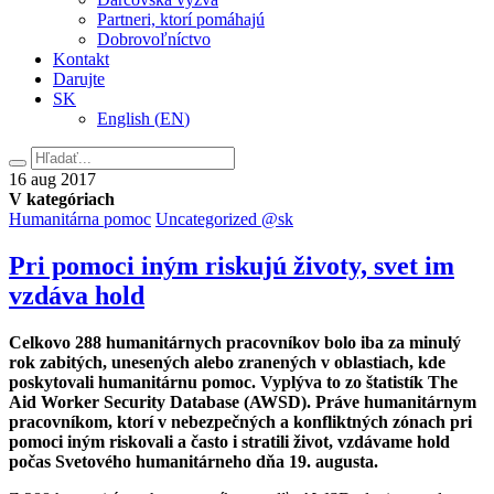
Partneri, ktorí pomáhajú
Dobrovoľníctvo
Kontakt
Darujte
SK
English
(
EN
)
Hľadať
16.
16
aug
2017
augusta
V kategóriach
2017
Humanitárna pomoc
Uncategorized @sk
Pri pomoci iným riskujú životy, svet im
vzdáva hold
Celkovo 288 humanitárnych pracovníkov bolo iba za minulý
rok zabitých, unesených alebo zranených v oblastiach, kde
poskytovali humanitárnu pomoc. Vyplýva to zo štatistík The
Aid Worker Security Database (AWSD). Práve humanitárnym
pracovníkom, ktorí v nebezpečných a konfliktných zónach pri
pomoci iným riskovali a často i stratili život, vzdávame hold
počas Svetového humanitárneho dňa 19. augusta.