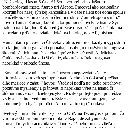
„Náš kolega Hasan Sa’aid Al Soun zomrel pri vzdušnom
bombardovaní mesta Atareb pri Aleppe. Pracoval ako regionálny
koordinátor našej sýrskej kancelárie a v čase náletu bol doma spolu s
manželkou, deťmi a ďalšími členmi rodiny. Zomreli spolu s ním,“
hovorí Tomáš Kocian, koordinátor pomoci Člověka v tísni v Sýrii,
Iraku a na Ukrajine. Rok predtým zase organizácia počas útoku na
kanceláriu prišla o deviatich lokálnych kolegov v Afganistane.
Humanitárni pracovníci Človeka v ohrození pred každým výjazdom
do krajín, kde organizácia pomáha, absolvujú množstvo tréningov a
školení. Z nich mnohé sa týkajú práve bezpečnosti. Aj Michaela
Guldanová absolvovala školenie, ako treba v Iraku reagovať
napríklad v prípade únosu.
„Sme pripravovaní na to, ako únoscom nepovedať všetky
informácie a zároveň spolupracovať. Alebo ako dokázať prečkať
dlhé mesiace v zajatí,“ hovorí. Vtedy si podľa nej treba priťahovať
pozitívne myšlienky a plánovať si napríklad výlet na Island či
štúdium nového cudzieho jazyka. „Riziko pri tejto práci prichádza
vždy a ja si ho uvedomujem. Ešte viac si ale uvedomujem, aké
potrebné je tu byť a pomôcť. A to mi za to stojí,“ dodáva.
Svetový humanitárny deň vyhlásilo OSN na 19. augusta po tom, čo
v roku 2003 pri bombovom útoku v Bagdade zahynulo 22
humanitárnych pracovníkov vrátane zvláštneho predstaviteľa