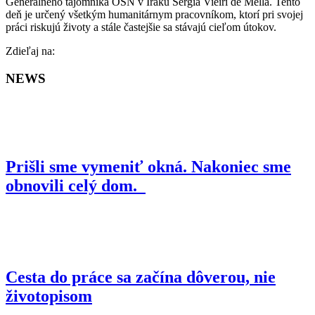
Generálneho tajomníka OSN v Iraku Sergia Vieiri de Mella. Tento
deň je určený všetkým humanitárnym pracovníkom, ktorí pri svojej
práci riskujú životy a stále častejšie sa stávajú cieľom útokov.
Facebook
Zdieľaj na:
NEWS
Prišli sme vymeniť okná. Nakoniec sme
obnovili celý dom.
Cesta do práce sa začína dôverou, nie
životopisom