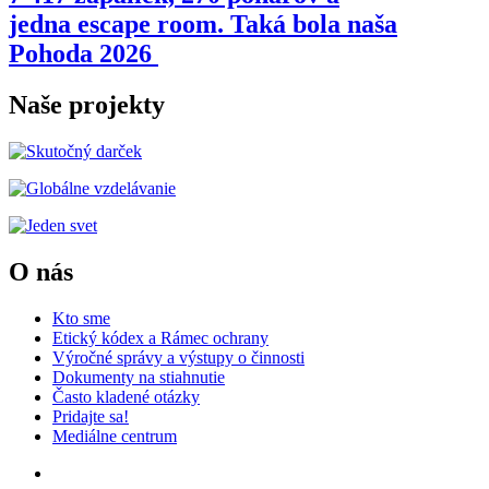
jedna escape room. Taká bola naša
Pohoda 2026
Naše projekty
O nás
Kto sme
Etický kódex a Rámec ochrany
Výročné správy a výstupy o činnosti
Dokumenty na stiahnutie
Často kladené otázky
Pridajte sa!
Mediálne centrum