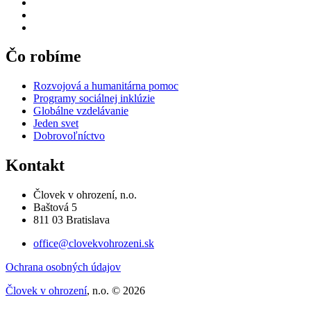
Čo robíme
Rozvojová a humanitárna pomoc
Programy sociálnej inklúzie
Globálne vzdelávanie
Jeden svet
Dobrovoľníctvo
Kontakt
Človek v ohrození, n.o.
Baštová 5
811 03 Bratislava
office@clovekvohrozeni.sk
Ochrana osobných údajov
Človek v ohrození
, n.o. © 2026