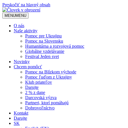
Preskočiť na hlavný obsah
MENU
MENU
O nás
Naše aktivity
Pomoc pre Ukrajinu
Pomoc na Slovensku
Humanitárna a rozvojová pomoc
Globálne vzdelávanie
Festival Jeden svet
Novinky
Chcem pomôcť
Pomoc na Blízkom východe
Pomoc ľuďom z Ukrajiny
Klub priateľov
Darujte
2 % z dane
Darcovská výzva
Partneri, ktorí pomáhajú
Dobrovoľníctvo
Kontakt
Darujte
SK