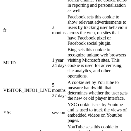
in reporting and personalization
as well.
Facebook sets this cookie to
show relevant advertisements to
3
users by tracking user behaviour
fr
months
across the web, on sites that
have Facebook pixel or
Facebook social plugin.
Bing sets this cookie to
recognize unique web browsers
1 year
visiting Microsoft sites. This
MUID
24 days
cookie is used for advertising,
site analytics, and other
operations.
A cookie set by YouTube to
5
measure bandwidth that
VISITOR_INFO1_LIVE
months
determines whether the user gets
27 days
the new or old player interface.
YSC cookie is set by Youtube
and is used to track the views of
YSC
session
embedded videos on Youtube
pages.
YouTube sets this cookie to