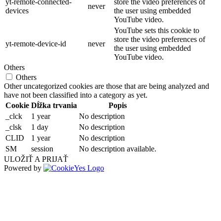
yt-remote-connected-
store the video preferences of
never
devices
the user using embedded
YouTube video.
YouTube sets this cookie to
store the video preferences of
yt-remote-device-id
never
the user using embedded
YouTube video.
Others
Others
Other uncategorized cookies are those that are being analyzed and
have not been classified into a category as yet.
Cookie
Dĺžka trvania
Popis
_clck
1 year
No description
_clsk
1 day
No description
CLID
1 year
No description
SM
session
No description available.
ULOŽIŤ A PRIJAŤ
Powered by