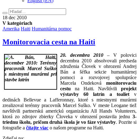
English
(
EN
)
Hľadať
18.
18
dec
2010
decembra
V kategóriach
2010
Amerika
Haiti
Humanitárna pomoc
Monitorovacia cesta na Haiti
20. decembra 2010
– V polovici
decembra 2010 absolvovali predseda
združenia Človek v ohrození Andrej
Bán a šéfka sekcie humanitárnej
pomoci a rozvojovej spolupráce
Marcela Ondeková
monitorovaciu
cestu
na Haiti. Navštívili
projekt
výstavby 60 latrín a toaliet
v
dedinách Bellevue a Lafferonnay, ktoré s miestnymi murármi
zrealizoval terénny pracovník Marcel Suško. V meste Leogane tiež
navštívili partnerskú americkú organizáciu All Hands Volunteers,
ktorá zo zdrojov zbierky Človeka v ohrození postavila jednu
3-
triednu školu, pričom druhá škola je vo fáze výstavby
. Pozrite si
fotografie a
čítajte viac
o našom programe na Haiti.
Facebook
Zdieľaj na: