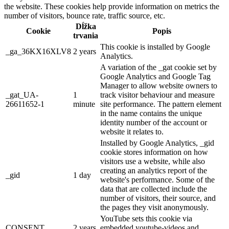
the website. These cookies help provide information on metrics the
number of visitors, bounce rate, traffic source, etc.
Dĺžka
Cookie
Popis
trvania
This cookie is installed by Google
_ga_36KX16XLV8
2 years
Analytics.
A variation of the _gat cookie set by
Google Analytics and Google Tag
Manager to allow website owners to
_gat_UA-
1
track visitor behaviour and measure
26611652-1
minute
site performance. The pattern element
in the name contains the unique
identity number of the account or
website it relates to.
Installed by Google Analytics, _gid
cookie stores information on how
visitors use a website, while also
creating an analytics report of the
_gid
1 day
website's performance. Some of the
data that are collected include the
number of visitors, their source, and
the pages they visit anonymously.
YouTube sets this cookie via
CONSENT
2 years
embedded youtube-videos and