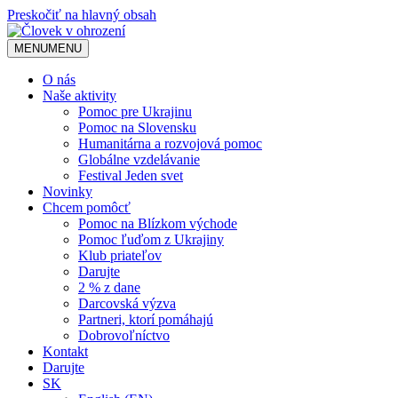
Preskočiť na hlavný obsah
MENU
MENU
O nás
Naše aktivity
Pomoc pre Ukrajinu
Pomoc na Slovensku
Humanitárna a rozvojová pomoc
Globálne vzdelávanie
Festival Jeden svet
Novinky
Chcem pomôcť
Pomoc na Blízkom východe
Pomoc ľuďom z Ukrajiny
Klub priateľov
Darujte
2 % z dane
Darcovská výzva
Partneri, ktorí pomáhajú
Dobrovoľníctvo
Kontakt
Darujte
SK