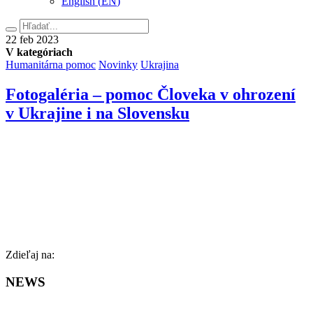
English
(
EN
)
Hľadať
22.
22
feb
2023
februára
V kategóriach
2023
Humanitárna pomoc
Novinky
Ukrajina
Fotogaléria – pomoc Človeka v ohrození
v Ukrajine i na Slovensku
Facebook
Zdieľaj na:
NEWS