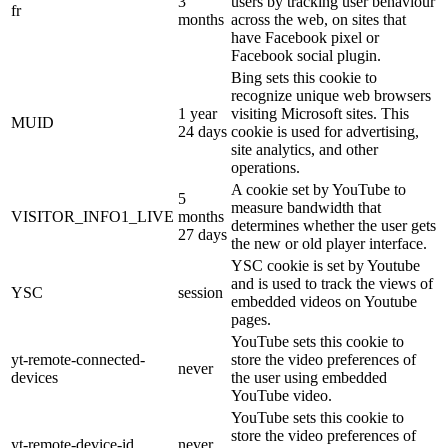
3
users by tracking user behaviour
fr
months
across the web, on sites that
have Facebook pixel or
Facebook social plugin.
Bing sets this cookie to
recognize unique web browsers
1 year
visiting Microsoft sites. This
MUID
24 days
cookie is used for advertising,
site analytics, and other
operations.
A cookie set by YouTube to
5
measure bandwidth that
VISITOR_INFO1_LIVE
months
determines whether the user gets
27 days
the new or old player interface.
YSC cookie is set by Youtube
and is used to track the views of
YSC
session
embedded videos on Youtube
pages.
YouTube sets this cookie to
yt-remote-connected-
store the video preferences of
never
devices
the user using embedded
YouTube video.
YouTube sets this cookie to
store the video preferences of
yt-remote-device-id
never