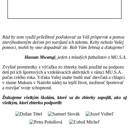
Rád by som využil príležitosť poďakovať za Váš príspevok a pomoc
znevýhodneným deťom pri rozvíjaní ich talentu. Keby nebolo Vašej
pomoci, mohli by sme dopadnúť zle. Boh Vám žehnaj a ďakujeme!
Hassan Mwangi
, jeden z mladých futbalistov z MU.S.A.
Zvyšné prostriedky z výťažku zo zbierky budú použité na podporu
detí pri ich športových a vzdelávacích aktivitách v rámci MU.S.A.
počas celého roka. Vďaka Vašej snahe budú mať dievčatá a chlapci
v slume Mukuru v Nairobi nádej na lepší život, možnosť športovať
a rozvíjať svoje schopnosti.
Ďakujeme všetkým školám, ktoré sa do zbierky zapojili, ako aj
všetkým, ktorí zbierku podporili: