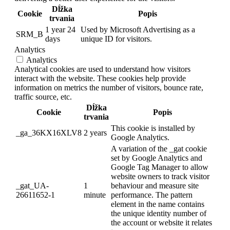
Dĺžka
Cookie
Popis
trvania
1 year 24
Used by Microsoft Advertising as a
SRM_B
days
unique ID for visitors.
Analytics
Analytics
Analytical cookies are used to understand how visitors
interact with the website. These cookies help provide
information on metrics the number of visitors, bounce rate,
traffic source, etc.
Dĺžka
Cookie
Popis
trvania
This cookie is installed by
_ga_36KX16XLV8
2 years
Google Analytics.
A variation of the _gat cookie
set by Google Analytics and
Google Tag Manager to allow
website owners to track visitor
_gat_UA-
1
behaviour and measure site
26611652-1
minute
performance. The pattern
element in the name contains
the unique identity number of
the account or website it relates