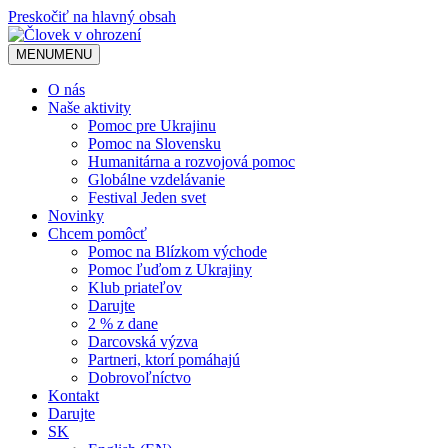
Preskočiť na hlavný obsah
MENU
MENU
O nás
Naše aktivity
Pomoc pre Ukrajinu
Pomoc na Slovensku
Humanitárna a rozvojová pomoc
Globálne vzdelávanie
Festival Jeden svet
Novinky
Chcem pomôcť
Pomoc na Blízkom východe
Pomoc ľuďom z Ukrajiny
Klub priateľov
Darujte
2 % z dane
Darcovská výzva
Partneri, ktorí pomáhajú
Dobrovoľníctvo
Kontakt
Darujte
SK