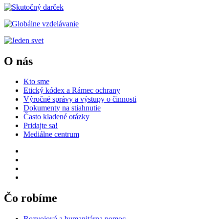
O nás
Kto sme
Etický kódex a Rámec ochrany
Výročné správy a výstupy o činnosti
Dokumenty na stiahnutie
Často kladené otázky
Pridajte sa!
Mediálne centrum
Čo robíme
Rozvojová a humanitárna pomoc