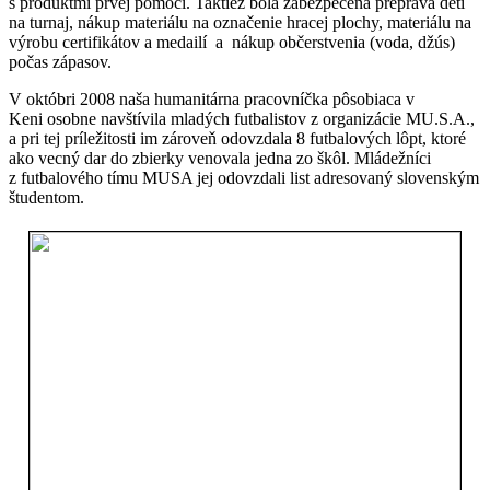
s produktmi prvej pomoci. Taktiež bola zabezpečená preprava detí
na turnaj, nákup materiálu na označenie hracej plochy, materiálu na
výrobu certifikátov a medailí a nákup občerstvenia (voda, džús)
počas zápasov.
V októbri 2008 naša humanitárna pracovníčka pôsobiaca v
Keni osobne navštívila mladých futbalistov z organizácie MU.S.A.,
a pri tej príležitosti im zároveň odovzdala 8 futbalových lôpt, ktoré
ako vecný dar do zbierky venovala jedna zo škôl. Mládežníci
z futbalového tímu MUSA jej odovzdali list adresovaný slovenským
študentom.