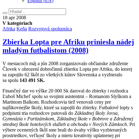
English
(
EN
)
Hľadať
18.
18
apr
2008
apríla
V kategóriach
2008
Afrika
Keňa
Rozvojová spolupráca
Zbierka Lopta pre Afriku priniesla nádej
mladým futbalistom (2008)
V mesiacoch máj a jún 2008 zorganizovalo občianske združenie
Človek v ohrození dobročinnú zbierku Lopta pre Afriku, do ktorej
sa zapojilo 62 škôl zo všetkých kútov Slovenska a vyzbieralo
sa spolu
143 491 SK
.
Finančný dar vo výške 20 000 Sk daroval do zbierky i rozhodca
Ľuboš Micheľ spolu so svojimi asistentmi – Romanom Slyškom a
Martinom Balkom. Rozhodcovia tiež venovali ceny pre
najšikovnejšie školy, ktoré sa zapojili do zbierky. Futbalové lopty s
podpismi tria rozhodcov putovali do
Základnej školy Jovsa,
Gymnázia v Partizánskom, Základnej škole v Bobrove a Združenej
strednej škole hotelových služieb a obchodu v Nových Zámkoch
. Pri
výbere ocenených škôl sme brali do úvahy výšku vyzbieraných
prostriedkov, veľkosť školy a mieru kreativity uplatnenej pri