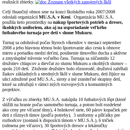
realizácii zbierky.
Zoznam všetkých zapojených škôl
Celý finančný obnos sme na konci školského roka 2007/2008
odoslali organizácii
MU.S.A. v Keni
. Organizácia MU.S.A.
použila tieto prostriedky na
nákup športových potrieb a dresov,
školských uniforiem, ako aj na usporiadanie veľkého
futbalového turnaja pre deti v slume Mukuru
.
Turnaj sa odohrával počas štyroch víkendov v mesiaci september
2008 a jeho hlavnou témou bolo športovanie ako cesta k obnove
mieru a poriadku medzi deťmi, posilnenie tímového ducha a aktívne
a zmysluplné trávenie voľného času. Turnaja sa zúčastnilo 12
družstiev chlapcov a dievčat zo slumu Mukuru a okolitých slumov –
spolu 210 detí. Zloženie družstiev bolo rôznorodé, družstvá zahŕňali
žiakov základných a stredných škôl v slume Mukuru, deti žijúce na
ulici združené pod MU.S.A., siroty a iné zraniteľné skupiny detí,
ktoré sa združujú v rámci iných rozvojových a komunitných
projektov.
Z výťažku zo zbierky MU.S.A. nakúpila 10 futbalových lôpt (ktoré
slúžili na hranie počas samotného turnaja, a potom boli rozdelené
ako ceny pre víťazné tímy), 4 bránkové siete, 60 párov kopačiek pre
deti z rôznych tímov (podľa potreby), 3 uniformy a píšťalky pre
rozhodcov (zostanú k dispozícii tímom v MU.S.A.), 6 tričiek
(odmena pre víťazov), 30 športových dresov a lekárničky