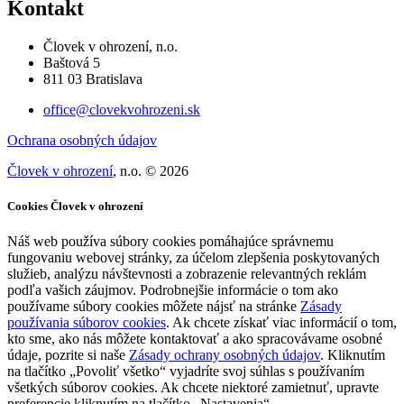
Kontakt
Človek v ohrození, n.o.
Baštová 5
811 03 Bratislava
office@clovekvohrozeni.sk
Ochrana osobných údajov
Človek v ohrození
, n.o. © 2026
Cookies Človek v ohrození
Náš web používa súbory cookies pomáhajúce správnemu
fungovaniu webovej stránky, za účelom zlepšenia poskytovaných
služieb, analýzu návštevnosti a zobrazenie relevantných reklám
podľa vašich záujmov. Podrobnejšie informácie o tom ako
používame súbory cookies môžete nájsť na stránke
Zásady
používania súborov cookies
. Ak chcete získať viac informácií o tom,
kto sme, ako nás môžete kontaktovať a ako spracovávame osobné
údaje, pozrite si naše
Zásady ochrany osobných údajov
. Kliknutím
na tlačítko „Povoliť všetko“ vyjadríte svoj súhlas s používaním
všetkých súborov cookies. Ak chcete niektoré zamietnuť, upravte
preferencie kliknutím na tlačítko „Nastavenia“.