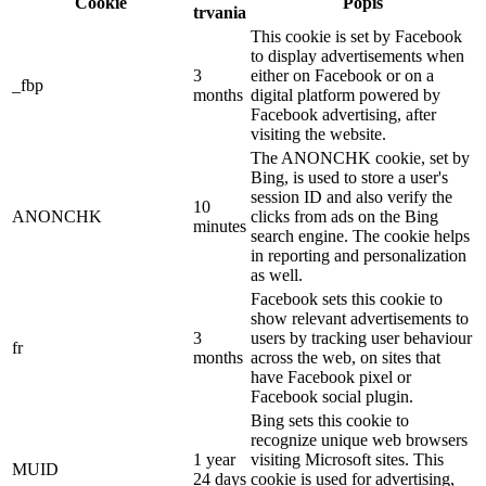
Cookie
Popis
trvania
This cookie is set by Facebook
to display advertisements when
3
either on Facebook or on a
_fbp
months
digital platform powered by
Facebook advertising, after
visiting the website.
The ANONCHK cookie, set by
Bing, is used to store a user's
session ID and also verify the
10
ANONCHK
clicks from ads on the Bing
minutes
search engine. The cookie helps
in reporting and personalization
as well.
Facebook sets this cookie to
show relevant advertisements to
3
users by tracking user behaviour
fr
months
across the web, on sites that
have Facebook pixel or
Facebook social plugin.
Bing sets this cookie to
recognize unique web browsers
1 year
visiting Microsoft sites. This
MUID
24 days
cookie is used for advertising,