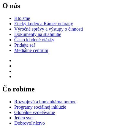
O nás
Kto sme
Etický kódex a Rámec ochrany
Výročné správy a výstupy o činnosti
Dokumenty na stiahnutie
Často kladené otázky
Pridajte sa!
Mediálne centrum
Čo robíme
Rozvojová a humanitárna pomoc
Programy sociálnej inklúzie
Globálne vzdelávanie
Jeden svet
Dobrovoľníctvo