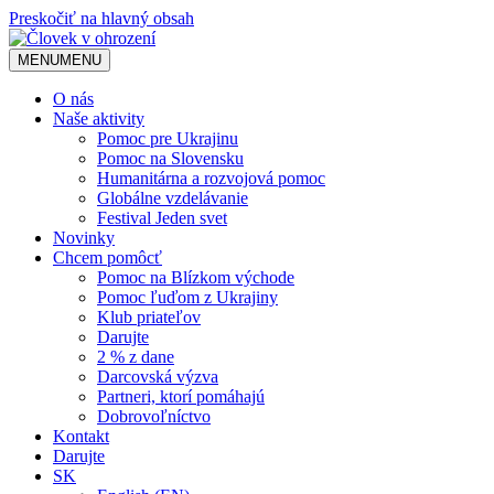
Preskočiť na hlavný obsah
MENU
MENU
O nás
Naše aktivity
Pomoc pre Ukrajinu
Pomoc na Slovensku
Humanitárna a rozvojová pomoc
Globálne vzdelávanie
Festival Jeden svet
Novinky
Chcem pomôcť
Pomoc na Blízkom východe
Pomoc ľuďom z Ukrajiny
Klub priateľov
Darujte
2 % z dane
Darcovská výzva
Partneri, ktorí pomáhajú
Dobrovoľníctvo
Kontakt
Darujte
SK