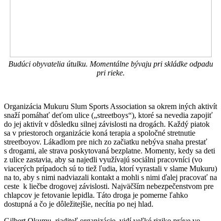
Budúci obyvatelia útulku. Momentálne bývaju pri skládke odpadu
pri rieke.
Organizácia Mukuru Slum Sports Association sa okrem iných aktivít
snaží pomáhať deťom ulice („streetboys“), ktoré sa nevedia zapojiť
do jej aktivít v dôsledku silnej závislosti na drogách. Každý piatok
sa v priestoroch organizácie koná terapia a spoločné stretnutie
streetboyov. Lákadlom pre nich zo začiatku nebýva snaha prestať
s drogami, ale strava poskytovaná bezplatne. Momenty, kedy sa deti
z ulice zastavia, aby sa najedli využívajú sociálni pracovníci (vo
viacerých prípadoch sú to tiež ľudia, ktorí vyrastali v slame Mukuru)
na to, aby s nimi nadviazali kontakt a mohli s nimi ďalej pracovať na
ceste k liečbe drogovej závislosti. Najväčším nebezpečenstvom pre
chlapcov je fetovanie lepidla. Táto droga je pomerne ľahko
dostupná a čo je dôležitejšie, necítia po nej hlad.
Gilbert Okumu, riaditeľ organizácie, vidí veľké riziko práve vo