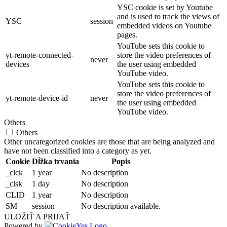
YSC cookie is set by Youtube
and is used to track the views of
YSC
session
embedded videos on Youtube
pages.
YouTube sets this cookie to
yt-remote-connected-
store the video preferences of
never
devices
the user using embedded
YouTube video.
YouTube sets this cookie to
store the video preferences of
yt-remote-device-id
never
the user using embedded
YouTube video.
Others
Others
Other uncategorized cookies are those that are being analyzed and
have not been classified into a category as yet.
Cookie
Dĺžka trvania
Popis
_clck
1 year
No description
_clsk
1 day
No description
CLID
1 year
No description
SM
session
No description available.
ULOŽIŤ A PRIJAŤ
Powered by