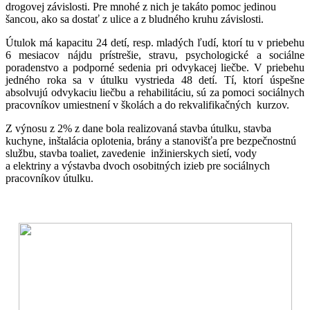
drogovej závislosti. Pre mnohé z nich je takáto pomoc jedinou
šancou, ako sa dostať z ulice a z bludného kruhu závislosti.
Útulok má kapacitu 24 detí, resp. mladých ľudí, ktorí tu v priebehu
6 mesiacov nájdu prístrešie, stravu, psychologické a sociálne
poradenstvo a podporné sedenia pri odvykacej liečbe. V priebehu
jedného roka sa v útulku vystrieda 48 detí. Tí, ktorí úspešne
absolvujú odvykaciu liečbu a rehabilitáciu, sú za pomoci sociálnych
pracovníkov umiestnení v školách a do rekvalifikačných kurzov.
Z výnosu z 2% z dane bola realizovaná stavba útulku, stavba
kuchyne, inštalácia oplotenia, brány a stanovišťa pre bezpečnostnú
službu, stavba toaliet, zavedenie inžinierskych sietí, vody
a elektriny a výstavba dvoch osobitných izieb pre sociálnych
pracovníkov útulku.