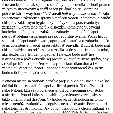
fetovaní lepidla a tak spolu so sociálnymi pracovníkmi chodí priamo
za týmito streetboymi a snaží sa ich prilákať do tzv. domu na
polceste („half way house“). V areáli
half way house
sa nachádzajú
splachovacie záchody a sprchy s tečúcou vodou. Zámerom je naučiť
chlapcov základným hygienickým návykom a používaniu týchto
zariadení. Okrem toho majú k dispozícii kompletne vybavenú
kuchyňu a plánuje sa aj založenie záhrady, kde budú chlapci
pestovať obilniny a zeleninu pre potreby stravovania. Počas liečby
sa musia chlapci naučiť variť, upratovať, starať sa o záhradu, ale čo
je najdôležitejšie, naučiť sa rešpektovať pravidlá. Budíček budú mať
chlapci každé ráno od šiestej a rozdelia sa do skupiniek podľa toho,
aká služba im v ten deň pripadne. Televízor budú mať tiež
k dispozícii a počas obedňajšej prestávky budú pustené správy, aby
získali prehľad o spoločenskom a politickom dianí doma i v
zahraničí. Večer a v nedeľu poobede bude vyhradený čas, kedy
budú môcť pozerať, čo sa sami rozhodnú.
Koncom marca sa obdobie dažďov prejavilo v plnej sile a niekoľko
dní lial iba hustý dážť. Chlapci z ulice si preto našli útočisko pri
rieke Ngong, ktorá svojou znečistenosťou pripomína skôr stoku
a nie rieku. Ponad kríky si natiahli polyetylénové vrecia, aby sa
takto chránili pred dažďom. Výhodou je, že ich polícia na tomto
mieste nemôže zatknúť za neoprávnené osídľovanie. Pozemok pri
rieke totiž nepatrí nikomu. Ak by ich však polícia chcela zatknúť za
„lenivosť“ (za ktorú sa zaplatí pokuta 1000 Ksh, čo je o niečo viac