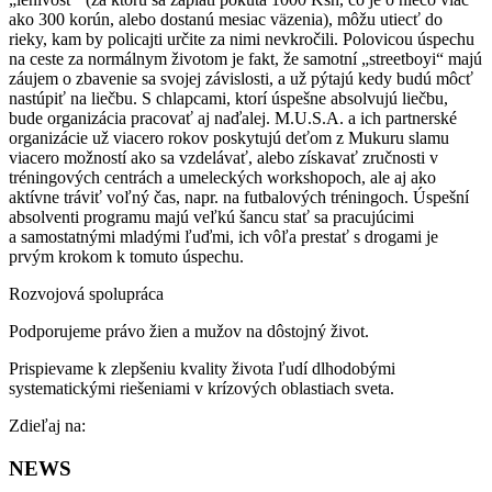
ako 300 korún, alebo dostanú mesiac väzenia), môžu utiecť do
rieky, kam by policajti určite za nimi nevkročili. Polovicou úspechu
na ceste za normálnym životom je fakt, že samotní „streetboyi“ majú
záujem o zbavenie sa svojej závislosti, a už pýtajú kedy budú môcť
nastúpiť na liečbu. S chlapcami, ktorí úspešne absolvujú liečbu,
bude organizácia pracovať aj naďalej. M.U.S.A. a ich partnerské
organizácie už viacero rokov poskytujú deťom z Mukuru slamu
viacero možností ako sa vzdelávať, alebo získavať zručnosti v
tréningových centrách a umeleckých workshopoch, ale aj ako
aktívne tráviť voľný čas, napr. na futbalových tréningoch. Úspešní
absolventi programu majú veľkú šancu stať sa pracujúcimi
a samostatnými mladými ľuďmi, ich vôľa prestať s drogami je
prvým krokom k tomuto úspechu.
Rozvojová spolupráca
Podporujeme právo žien a mužov na dôstojný život.
Prispievame k zlepšeniu kvality života ľudí dlhodobými
systematickými riešeniami v krízových oblastiach sveta.
Facebook
Zdieľaj na:
NEWS