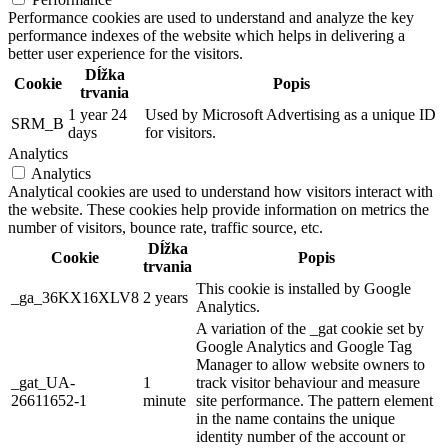
Performance cookies are used to understand and analyze the key
performance indexes of the website which helps in delivering a
better user experience for the visitors.
Dĺžka
Cookie
Popis
trvania
1 year 24
Used by Microsoft Advertising as a unique ID
SRM_B
days
for visitors.
Analytics
Analytics
Analytical cookies are used to understand how visitors interact with
the website. These cookies help provide information on metrics the
number of visitors, bounce rate, traffic source, etc.
Dĺžka
Cookie
Popis
trvania
This cookie is installed by Google
_ga_36KX16XLV8
2 years
Analytics.
A variation of the _gat cookie set by
Google Analytics and Google Tag
Manager to allow website owners to
_gat_UA-
1
track visitor behaviour and measure
26611652-1
minute
site performance. The pattern element
in the name contains the unique
identity number of the account or