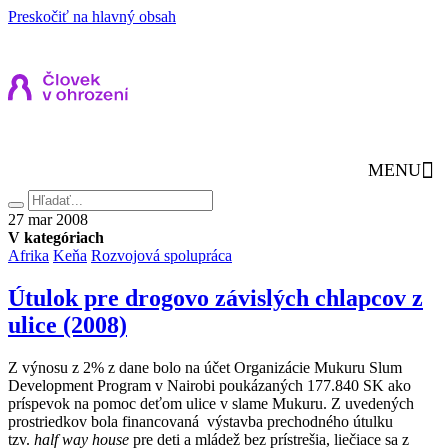
Preskočiť na hlavný obsah
MENU
Hľadať
27.
27
mar
2008
marca
V kategóriach
2008
Afrika
Keňa
Rozvojová spolupráca
Útulok pre drogovo závislých chlapcov z
ulice (2008)
Z výnosu z 2% z dane bolo na účet Organizácie Mukuru Slum
Development Program v Nairobi poukázaných 177.840 SK ako
príspevok na pomoc deťom ulice v slame Mukuru. Z uvedených
prostriedkov bola financovaná výstavba prechodného útulku
tzv.
half way house
pre deti a mládež bez prístrešia, liečiace sa z