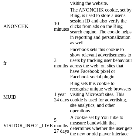
visiting the website.
The ANONCHK cookie, set by
Bing, is used to store a user's
session ID and also verify the
10
ANONCHK
clicks from ads on the Bing
minutes
search engine. The cookie helps
in reporting and personalization
as well.
Facebook sets this cookie to
show relevant advertisements to
3
users by tracking user behaviour
fr
months
across the web, on sites that
have Facebook pixel or
Facebook social plugin.
Bing sets this cookie to
recognize unique web browsers
1 year
visiting Microsoft sites. This
MUID
24 days
cookie is used for advertising,
site analytics, and other
operations.
A cookie set by YouTube to
5
measure bandwidth that
VISITOR_INFO1_LIVE
months
determines whether the user gets
27 days
the new or old player interface.