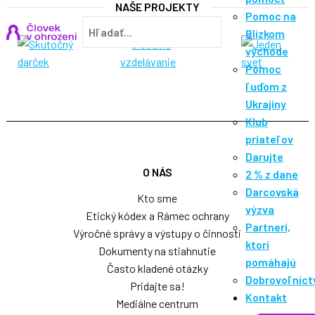
NAŠE PROJEKTY
Pomoc na
Hľadať
Blízkom
východe
Pomoc
ľuďom z
Ukrajiny
Klub
priateľov
Darujte
O NÁS
2 % z dane
Darcovská
Kto sme
výzva
Etický kódex a Rámec ochrany
Partneri,
Výročné správy a výstupy o činnosti
ktorí
Dokumenty na stiahnutie
pomáhajú
Často kladené otázky
Dobrovoľníct
Pridajte sa!
Kontakt
Mediálne centrum