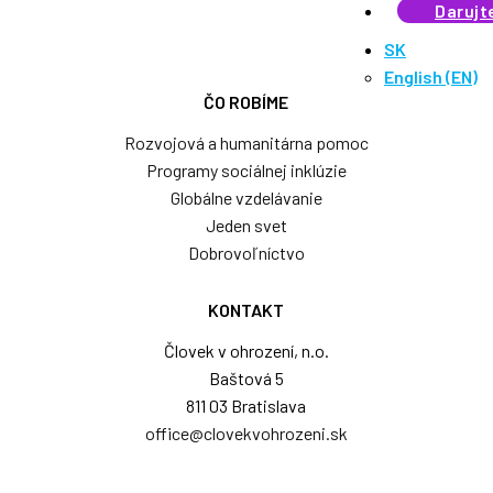
Darujt
SK
English
(
EN
)
ČO ROBÍME
Rozvojová a humanitárna pomoc
Programy sociálnej inklúzie
Globálne vzdelávanie
Jeden svet
Dobrovoľníctvo
KONTAKT
Človek v ohrození, n.o.
Baštová 5
811 03 Bratislava
office@clovekvohrozeni.sk