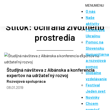
MENU
MENU
O nás
Naše
aktivity
Štítok: ochrana životného
Pomoc pre
prostredia
Ukrajinu
Pomoc na
Slovensku
Humanitárna
a rozvojová
pomoc
Študijná návšteva z Albánska a konferencia
Globálne
expertov na udržateľný rozvoj
vzdelávanie
Rozvojová spolupráca
Festival
08.01.2019
Jeden svet
Novinky
Chcem
pomôcť