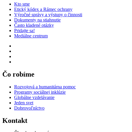
Kto sme
Etický kódex a Rámec ochrany
Výročné správy a výstupy o činnosti
Dokumenty na stiahnutie
Často kladené otázky
Pridajte sa!
Mediálne centrum
Čo robíme
Rozvojová a humanitárna pomoc
Programy sociálnej inklúzie
Globálne vzdelávanie
Jeden svet
Dobrovoľníctvo
Kontakt