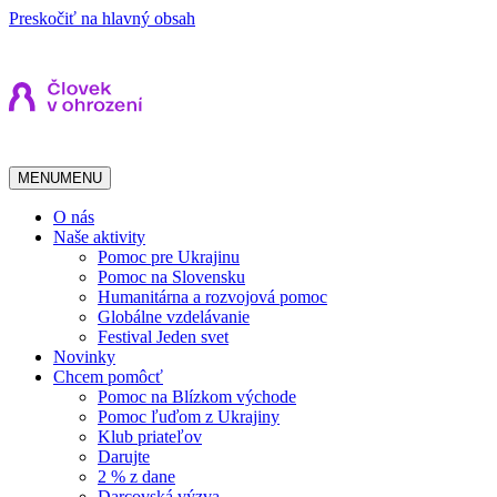
Preskočiť na hlavný obsah
MENU
MENU
O nás
Naše aktivity
Pomoc pre Ukrajinu
Pomoc na Slovensku
Humanitárna a rozvojová pomoc
Globálne vzdelávanie
Festival Jeden svet
Novinky
Chcem pomôcť
Pomoc na Blízkom východe
Pomoc ľuďom z Ukrajiny
Klub priateľov
Darujte
2 % z dane
Darcovská výzva