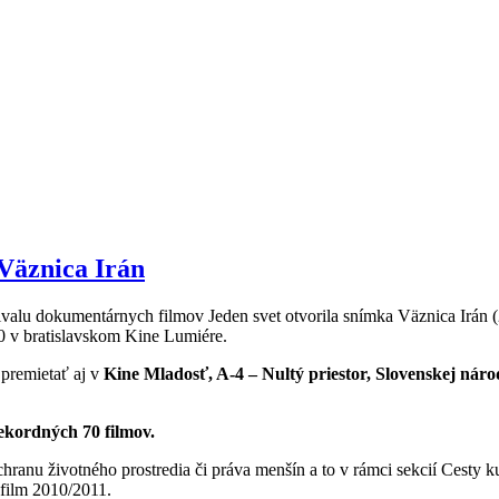
 Väznica Irán
ivalu dokumentárnych filmov Jeden svet otvorila snímka Väznica Irán
0 v bratislavskom Kine Lumiére.
premietať aj v
Kine Mladosť, A-4 – Nultý priestor, Slovenskej náro
ekordných 70 filmov.
, ochranu životného prostredia či práva menšín a to v rámci sekcií Cesty
film 2010/2011.