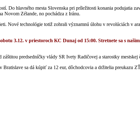
stí. Do hlavného mesta Slovenska pri príležitosti konania podujatia 
 na Novom Zélande, no pochádza z Iránu.
eti. Nové technológie totiž zohrali významnú úlohu v revolúciách v ar
sobotu 3.12. v priestoroch KC Dunaj od 15:00. Stretnete sa s naš
záštitou predsedníčky vlády SR Ivety Radičovej a starostky mestskej č
v Bratislave sa dá kúpiť za 12 eur, dôchodcovia a držitelia preukazu ZŤP