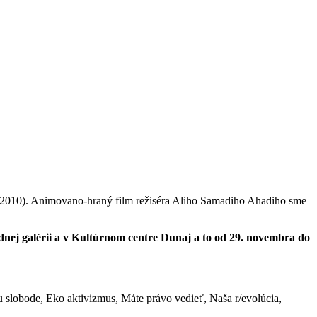
 (2010). Animovano-hraný film režiséra Aliho Samadiho Ahadiho sme
dnej galérii a v Kultúrnom centre Dunaj a to od 29. novembra do
 ku slobode, Eko aktivizmus, Máte právo vedieť, Naša r/evolúcia,