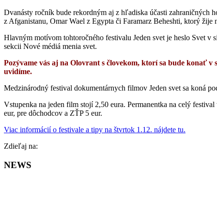
Dvanásty ročník bude rekordným aj z hľadiska účasti zahraničných ho
z Afganistanu, Omar Wael z Egypta či Faramarz Beheshti, ktorý žije
Hlavným motívom tohtoročného festivalu Jeden svet je heslo Svet v si
sekcii Nové médiá menia svet.
Pozývame vás aj na Olovrant s človekom, ktorí sa bude konať v 
uvidíme.
Medzinárodný festival dokumentárnych filmov Jeden svet sa koná pod 
Vstupenka na jeden film stojí 2,50 eura. Permanentka na celý festival 
eur, pre dôchodcov a ZŤP 5 eur.
Viac informácií o festivale a tipy na štvrtok 1.12. nájdete tu.
Facebook
Zdieľaj na:
NEWS