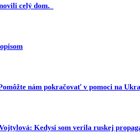
novili celý dom.
topisom
. Pomôžte nám pokračovať v pomoci na Ukr
ová: Kedysi som verila ruskej propaga