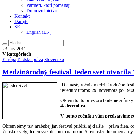
Partneri, ktorí pomáhajú
Dobrovoľníctvo
Kontakt
Darujte
SK
English
(
EN
)
Hľadať
23.
23
nov
2011
novembra
V kategóriach
2011
Európa
Ľudské práva
Slovensko
Medzinárodný festival Jeden svet otvorila
Dvanásty ročník medzinárodného fest
uviedli v utorok 29. novembra po 19:0
Okrem tohto priestoru budeme snímky 
4. decembra.
V tomto ročníku vám predstavíme r
Okrem témy tzv. arabskej jari festival priblíži aj ďalšie – práva žien
Ženské svety, Jeden svet deťom a napokon Slovenský dokumentárny 