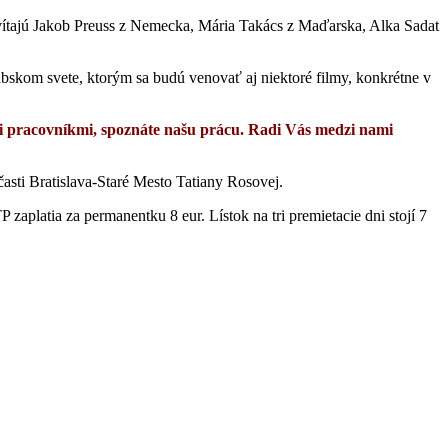
zavítajú Jakob Preuss z Nemecka, Mária Takács z Maďarska, Alka Sadat
abskom svete, ktorým sa budú venovať aj niektoré filmy, konkrétne v
imi pracovníkmi, spoznáte našu prácu. Radi Vás medzi nami
asti Bratislava-Staré Mesto Tatiany Rosovej.
 zaplatia za permanentku 8 eur. Lístok na tri premietacie dni stojí 7