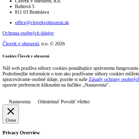
Človek v ohrození, n.o.
Baštová 5
811 03 Bratislava
office@clovekvohrozeni.sk
Ochrana osobných údajov
Človek v ohrození
, n.o. © 2026
Cookies Človek v ohrození
Náš web používa súbory cookies pomáhajúce správnemu fungovaniu we
Podrobnejšie informácie o tom ako používame súbory cookies môžete
spracovávame osobné údaje, pozrite si naše
Zásady ochrany osobnýc
upravte preferencie kliknutím na tlačítko „Nastavenia“.
Nastavenia
Odmietnuť
Povoliť všetko
Close
Privacy Overview