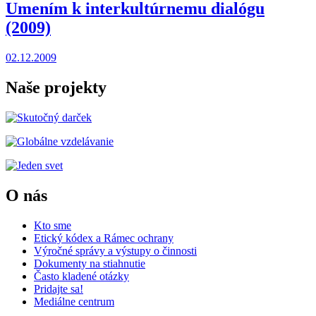
Umením k interkultúrnemu dialógu
(2009)
02.12.2009
Naše projekty
O nás
Kto sme
Etický kódex a Rámec ochrany
Výročné správy a výstupy o činnosti
Dokumenty na stiahnutie
Často kladené otázky
Pridajte sa!
Mediálne centrum