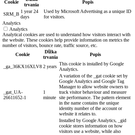
Cookie
Popis
trvania
1 year 24
Used by Microsoft Advertising as a unique ID
SRM_B
days
for visitors.
Analytics
Analytics
Analytical cookies are used to understand how visitors interact with
the website. These cookies help provide information on metrics the
number of visitors, bounce rate, traffic source, etc.
Dĺžka
Cookie
Popis
trvania
This cookie is installed by Google
_ga_36KX16XLV8
2 years
Analytics.
A variation of the _gat cookie set by
Google Analytics and Google Tag
Manager to allow website owners to
_gat_UA-
1
track visitor behaviour and measure
26611652-1
minute
site performance. The pattern element
in the name contains the unique
identity number of the account or
website it relates to.
Installed by Google Analytics, _gid
cookie stores information on how
visitors use a website, while also