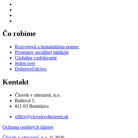
Čo robíme
Rozvojová a humanitárna pomoc
Programy sociálnej inklúzie
Globálne vzdelávanie
Jeden svet
Dobrovoľníctvo
Kontakt
Človek v ohrození, n.o.
Baštová 5
811 03 Bratislava
office@clovekvohrozeni.sk
Ochrana osobných údajov
Človek v ohrození
, n.o. © 2026