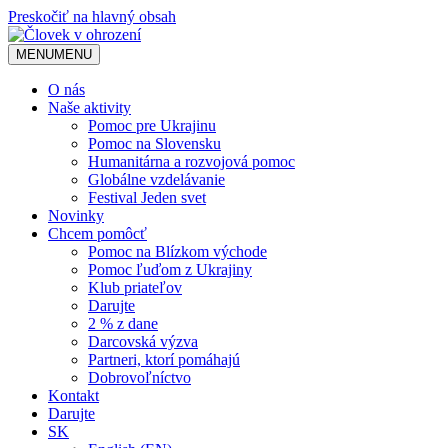
Preskočiť na hlavný obsah
MENU
MENU
O nás
Naše aktivity
Pomoc pre Ukrajinu
Pomoc na Slovensku
Humanitárna a rozvojová pomoc
Globálne vzdelávanie
Festival Jeden svet
Novinky
Chcem pomôcť
Pomoc na Blízkom východe
Pomoc ľuďom z Ukrajiny
Klub priateľov
Darujte
2 % z dane
Darcovská výzva
Partneri, ktorí pomáhajú
Dobrovoľníctvo
Kontakt
Darujte
SK