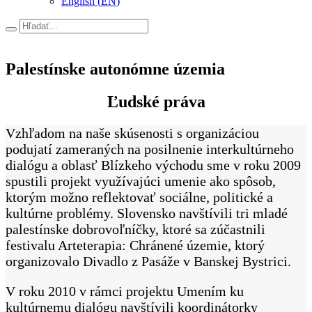
English
(
EN
)
Hľadať
Palestínske autonómne územia
Ľudské práva
Vzhľadom na naše skúsenosti s organizáciou
podujatí zameraných na posilnenie interkultúrneho
dialógu a oblasť Blízkeho východu sme v roku 2009
spustili projekt využívajúci umenie ako spôsob,
ktorým možno reflektovať sociálne, politické a
kultúrne problémy. Slovensko navštívili tri mladé
palestínske dobrovoľníčky, ktoré sa zúčastnili
festivalu Arteterapia: Chránené územie, ktorý
organizovalo Divadlo z Pasáže v Banskej Bystrici.
V roku 2010 v rámci projektu Umením ku
kultúrnemu dialógu navštívili koordinátorky