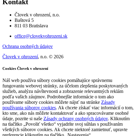
Kontakt
Človek v ohrození, n.o.
Baštová 5
811 03 Bratislava
office@clovekvohrozeni.sk
Ochrana osobných údajov
Človek v ohrození
, n.o. © 2026
Cookies Človek v ohrození
Náš web používa súbory cookies pomáhajúce správnemu
fungovaniu webovej stránky, za účelom zlepšenia poskytovaných
služieb, analýzu návštevnosti a zobrazenie relevantných reklám
podľa vašich záujmov. Podrobnejšie informácie o tom ako
používame súbory cookies môžete nájsť na stránke
Zásady
používania súborov cookies
. Ak chcete získať viac informácií o tom,
kto sme, ako nás môžete kontaktovať a ako spracovávame osobné
údaje, pozrite si naše
Zásady ochrany osobných údajov
. Kliknutím
na tlačítko „Povoliť všetko“ vyjadríte svoj súhlas s používaním
všetkých súborov cookies. Ak chcete niektoré zamietnuť, upravte
preferencie kliknutím na tlačítko „Nastavenia“.