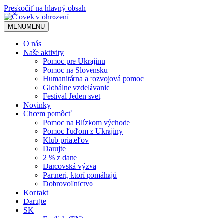
Preskočiť na hlavný obsah
MENU
MENU
O nás
Naše aktivity
Pomoc pre Ukrajinu
Pomoc na Slovensku
Humanitárna a rozvojová pomoc
Globálne vzdelávanie
Festival Jeden svet
Novinky
Chcem pomôcť
Pomoc na Blízkom východe
Pomoc ľuďom z Ukrajiny
Klub priateľov
Darujte
2 % z dane
Darcovská výzva
Partneri, ktorí pomáhajú
Dobrovoľníctvo
Kontakt
Darujte
SK