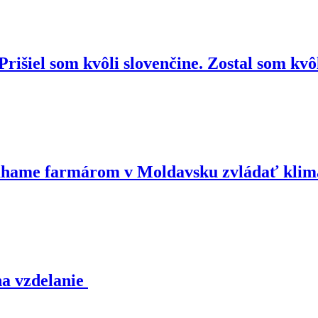
Prišiel som kvôli slovenčine. Zostal som kv
áhame farmárom v Moldavsku zvládať kli
na vzdelanie