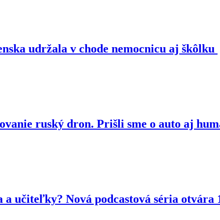
enska udržala v chode nemocnicu aj škôlku
tovanie ruský dron. Prišli sme o auto aj h
ia a učiteľky? Nová podcastová séria otvára