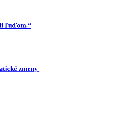
ôli ľuďom.“
matické zmeny