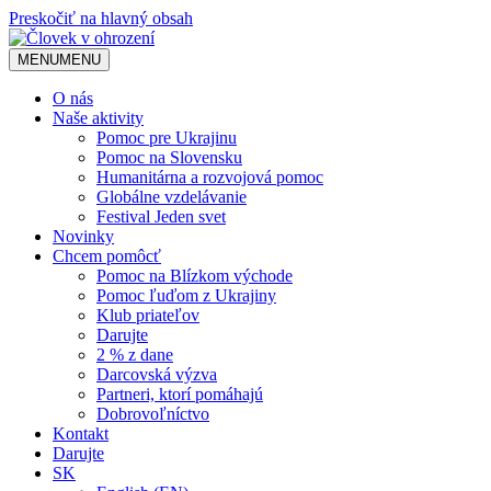
Preskočiť na hlavný obsah
MENU
MENU
O nás
Naše aktivity
Pomoc pre Ukrajinu
Pomoc na Slovensku
Humanitárna a rozvojová pomoc
Globálne vzdelávanie
Festival Jeden svet
Novinky
Chcem pomôcť
Pomoc na Blízkom východe
Pomoc ľuďom z Ukrajiny
Klub priateľov
Darujte
2 % z dane
Darcovská výzva
Partneri, ktorí pomáhajú
Dobrovoľníctvo
Kontakt
Darujte
SK