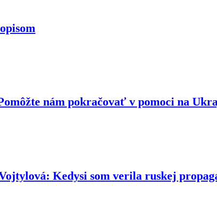
topisom
. Pomôžte nám pokračovať v pomoci na Ukr
ová: Kedysi som verila ruskej propaga